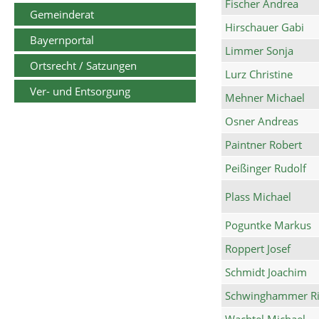
Fischer Andrea
Gemeinderat
Hirschauer Gabi
Bayernportal
Limmer Sonja
Ortsrecht / Satzungen
Lurz Christine
Ver- und Entsorgung
Mehner Michael
Osner Andreas
Paintner Robert
Peißinger Rudolf
Plass Michael
Poguntke Markus
Roppert Josef
Schmidt Joachim
Schwinghammer Ri
Wachtel Michael