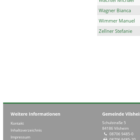
Wagner Bianca
Wimmer Manuel
Zellner Stefanie
Weitere Informationen
Gemeinde Vilshe
Schulstraße 5
Kontakt
84186 Vilsheim
Inhaltsverzeichnis
08706 9485-0
Impressum
08706 9485-20