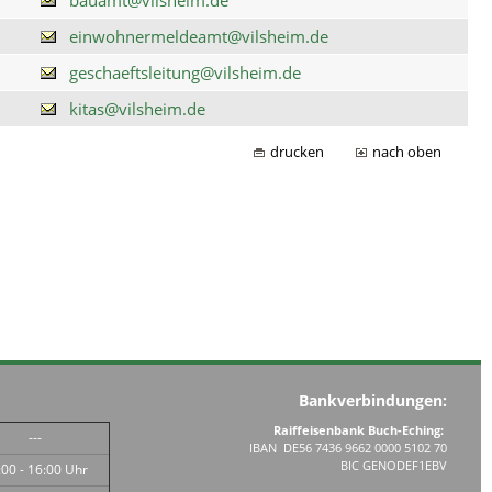
einwohnermeldeamt@vilsheim.de
geschaeftsleitung@vilsheim.de
kitas@vilsheim.de
drucken
nach oben
Bankverbindungen:
Raiffeisenbank Buch-Eching:
---
IBAN DE56 7436 9662 0000 5102 70
BIC GENODEF1EBV
:00 - 16:00 Uhr