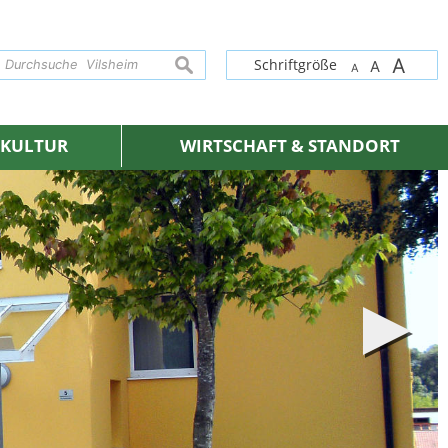
A
suchen
Schriftgröße
A
A
& KULTUR
WIRTSCHAFT & STANDORT