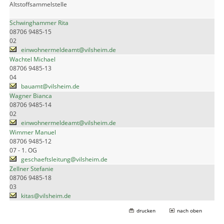
Altstoffsammelstelle
Schwinghammer Rita
08706 9485-15
02
einwohnermeldeamt@vilsheim.de
Wachtel Michael
08706 9485-13
04
bauamt@vilsheim.de
Wagner Bianca
08706 9485-14
02
einwohnermeldeamt@vilsheim.de
Wimmer Manuel
08706 9485-12
07 - 1. OG
geschaeftsleitung@vilsheim.de
Zellner Stefanie
08706 9485-18
03
kitas@vilsheim.de
drucken
nach oben