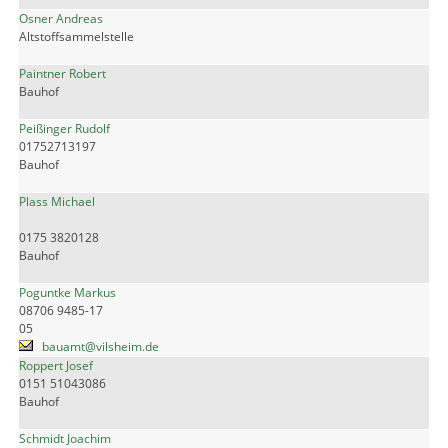
Osner Andreas
Altstoffsammelstelle
Paintner Robert
Bauhof
Peißinger Rudolf
01752713197
Bauhof
Plass Michael
0175 3820128
Bauhof
Poguntke Markus
08706 9485-17
05
bauamt@vilsheim.de
Roppert Josef
0151 51043086
Bauhof
Schmidt Joachim