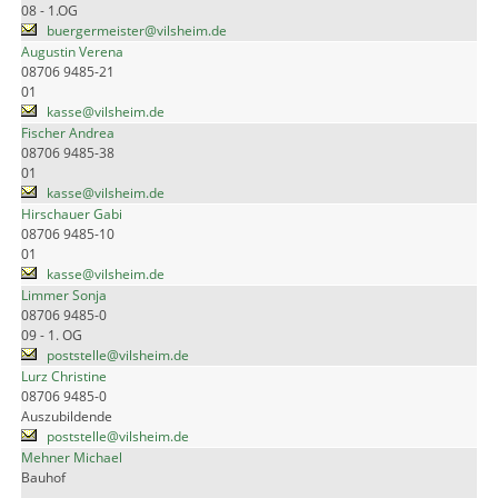
08 - 1.OG
buergermeister@vilsheim.de
Augustin Verena
08706 9485-21
01
kasse@vilsheim.de
Fischer Andrea
08706 9485-38
01
kasse@vilsheim.de
Hirschauer Gabi
08706 9485-10
01
kasse@vilsheim.de
Limmer Sonja
08706 9485-0
09 - 1. OG
poststelle@vilsheim.de
Lurz Christine
08706 9485-0
Auszubildende
poststelle@vilsheim.de
Mehner Michael
Bauhof