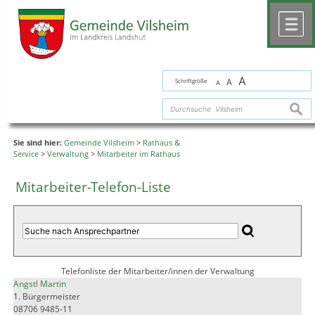
Zum Inhalt
,
zur Navigation
oder
zur Startseite
springen.
chließen
M
A
Schriftgröße
A
A
suche
Sie sind hier:
Gemeinde Vilsheim
>
Rathaus &
Service
>
Verwaltung
>
Mitarbeiter im Rathaus
Mitarbeiter-Telefon-Liste
Telefonliste der Mitarbeiter/innen der Verwaltung
Angstl Martin
1. Bürgermeister
08706 9485-11