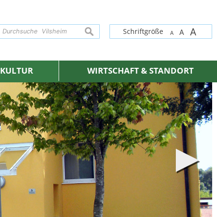
A
suchen
Schriftgröße
A
A
& KULTUR
WIRTSCHAFT & STANDORT