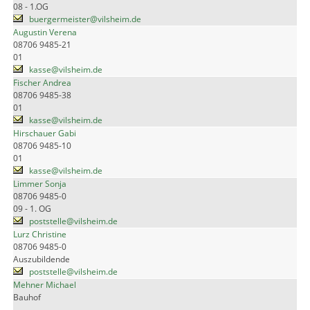
08 - 1.OG
buergermeister@vilsheim.de
Augustin Verena
08706 9485-21
01
kasse@vilsheim.de
Fischer Andrea
08706 9485-38
01
kasse@vilsheim.de
Hirschauer Gabi
08706 9485-10
01
kasse@vilsheim.de
Limmer Sonja
08706 9485-0
09 - 1. OG
poststelle@vilsheim.de
Lurz Christine
08706 9485-0
Auszubildende
poststelle@vilsheim.de
Mehner Michael
Bauhof