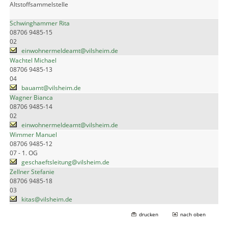
Altstoffsammelstelle
Schwinghammer Rita
08706 9485-15
02
einwohnermeldeamt@vilsheim.de
Wachtel Michael
08706 9485-13
04
bauamt@vilsheim.de
Wagner Bianca
08706 9485-14
02
einwohnermeldeamt@vilsheim.de
Wimmer Manuel
08706 9485-12
07 - 1. OG
geschaeftsleitung@vilsheim.de
Zellner Stefanie
08706 9485-18
03
kitas@vilsheim.de
drucken
nach oben