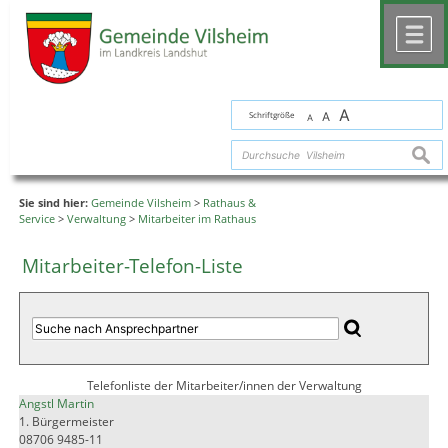
Zum Inhalt
,
zur Navigation
oder
zur Startseite
springen.
chließen
M
A
Schriftgröße
A
A
suche
Sie sind hier:
Gemeinde Vilsheim
>
Rathaus &
Service
>
Verwaltung
>
Mitarbeiter im Rathaus
Mitarbeiter-Telefon-Liste
Telefonliste der Mitarbeiter/innen der Verwaltung
Angstl Martin
1. Bürgermeister
08706 9485-11