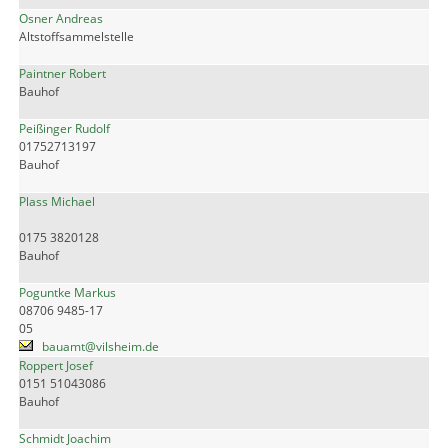
Osner Andreas
Altstoffsammelstelle
Paintner Robert
Bauhof
Peißinger Rudolf
01752713197
Bauhof
Plass Michael
0175 3820128
Bauhof
Poguntke Markus
08706 9485-17
05
bauamt@vilsheim.de
Roppert Josef
0151 51043086
Bauhof
Schmidt Joachim