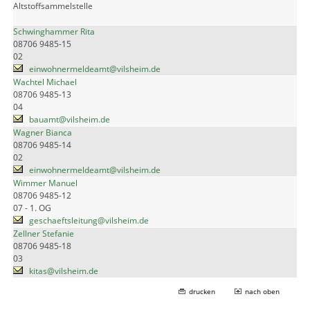
Altstoffsammelstelle
Schwinghammer Rita
08706 9485-15
02
einwohnermeldeamt@vilsheim.de
Wachtel Michael
08706 9485-13
04
bauamt@vilsheim.de
Wagner Bianca
08706 9485-14
02
einwohnermeldeamt@vilsheim.de
Wimmer Manuel
08706 9485-12
07 - 1. OG
geschaeftsleitung@vilsheim.de
Zellner Stefanie
08706 9485-18
03
kitas@vilsheim.de
drucken
nach oben