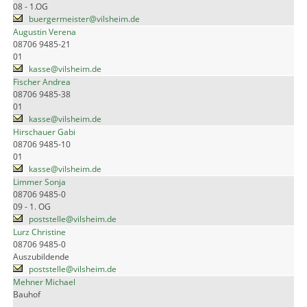
08 - 1.OG
buergermeister@vilsheim.de
Augustin Verena
08706 9485-21
01
kasse@vilsheim.de
Fischer Andrea
08706 9485-38
01
kasse@vilsheim.de
Hirschauer Gabi
08706 9485-10
01
kasse@vilsheim.de
Limmer Sonja
08706 9485-0
09 - 1. OG
poststelle@vilsheim.de
Lurz Christine
08706 9485-0
Auszubildende
poststelle@vilsheim.de
Mehner Michael
Bauhof