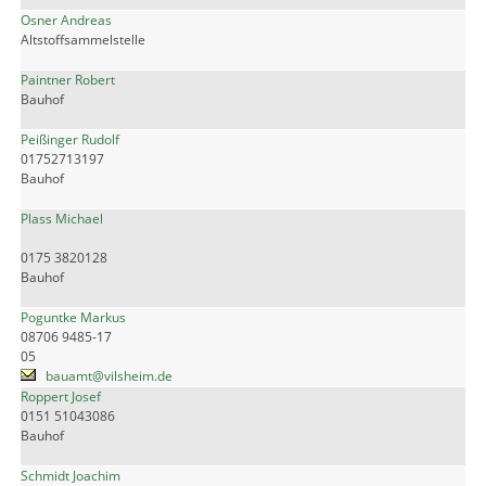
Osner Andreas
Altstoffsammelstelle
Paintner Robert
Bauhof
Peißinger Rudolf
01752713197
Bauhof
Plass Michael
0175 3820128
Bauhof
Poguntke Markus
08706 9485-17
05
bauamt@vilsheim.de
Roppert Josef
0151 51043086
Bauhof
Schmidt Joachim