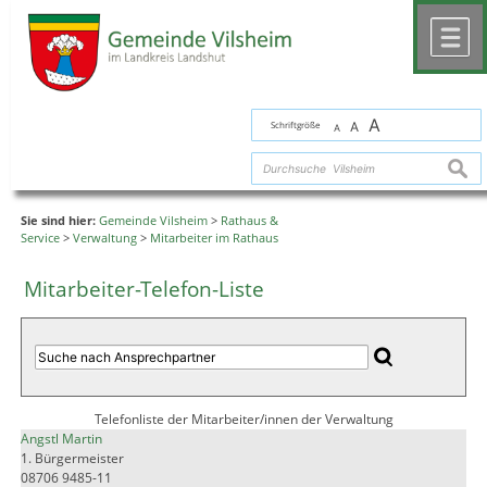
Zum Inhalt
,
zur Navigation
oder
zur Startseite
springen.
chließen
M
A
Schriftgröße
A
A
suche
Sie sind hier:
Gemeinde Vilsheim
>
Rathaus &
Service
>
Verwaltung
>
Mitarbeiter im Rathaus
Mitarbeiter-Telefon-Liste
Telefonliste der Mitarbeiter/innen der Verwaltung
Angstl Martin
1. Bürgermeister
08706 9485-11