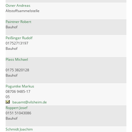
Osner Andreas
Altstoffsammelstelle
Paintner Robert
Bauhof
Peißinger Rudolf
01752713197
Bauhof
Plass Michael
0175 3820128
Bauhof
Poguntke Markus
08706 9485-17
05
bauamt@vilsheim.de
Roppert Josef
0151 51043086
Bauhof
Schmidt Joachim