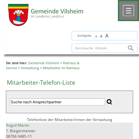
Zum Inhalt
,
zur Navigation
oder
zur Startseite
springen.
chließen
M
A
Schriftgröße
A
A
suche
Sie sind hier:
Gemeinde Vilsheim
>
Rathaus &
Service
>
Verwaltung
>
Mitarbeiter im Rathaus
Mitarbeiter-Telefon-Liste
Telefonliste der Mitarbeiter/innen der Verwaltung
Angstl Martin
1. Bürgermeister
08706 9485-11