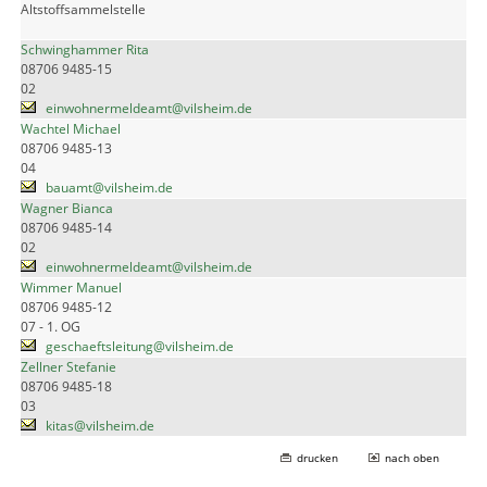
Altstoffsammelstelle
Schwinghammer Rita
08706 9485-15
02
einwohnermeldeamt@vilsheim.de
Wachtel Michael
08706 9485-13
04
bauamt@vilsheim.de
Wagner Bianca
08706 9485-14
02
einwohnermeldeamt@vilsheim.de
Wimmer Manuel
08706 9485-12
07 - 1. OG
geschaeftsleitung@vilsheim.de
Zellner Stefanie
08706 9485-18
03
kitas@vilsheim.de
drucken
nach oben