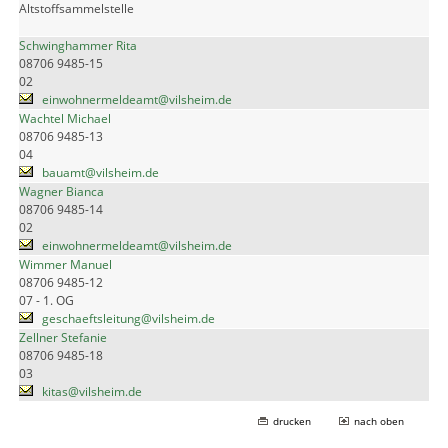
Altstoffsammelstelle
Schwinghammer Rita
08706 9485-15
02
einwohnermeldeamt@vilsheim.de
Wachtel Michael
08706 9485-13
04
bauamt@vilsheim.de
Wagner Bianca
08706 9485-14
02
einwohnermeldeamt@vilsheim.de
Wimmer Manuel
08706 9485-12
07 - 1. OG
geschaeftsleitung@vilsheim.de
Zellner Stefanie
08706 9485-18
03
kitas@vilsheim.de
drucken
nach oben