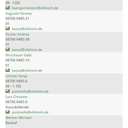
08 - 1.OG
buergermeister@vilsheim.de
Augustin Verena
08706 9485-21
01
kasse@vilsheim.de
Fischer Andrea
08706 9485-38
01
kasse@vilsheim.de
Hirschauer Gabi
08706 9485-10
01
kasse@vilsheim.de
Limmer Sonja
08706 9485-0
09 - 1. OG
poststelle@vilsheim.de
Lurz Christine
08706 9485-0
Auszubildende
poststelle@vilsheim.de
Mehner Michael
Bauhof