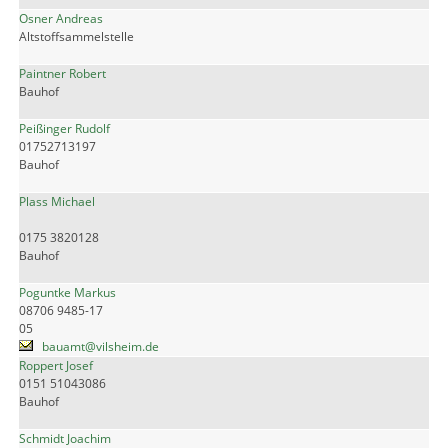
Osner Andreas
Altstoffsammelstelle
Paintner Robert
Bauhof
Peißinger Rudolf
01752713197
Bauhof
Plass Michael
0175 3820128
Bauhof
Poguntke Markus
08706 9485-17
05
bauamt@vilsheim.de
Roppert Josef
0151 51043086
Bauhof
Schmidt Joachim