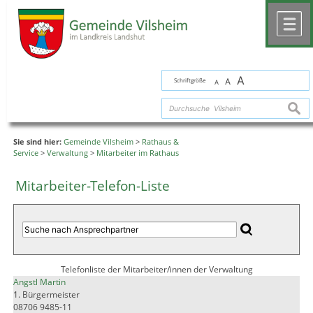
Zum Inhalt
,
zur Navigation
oder
zur Startseite
springen.
chließen
M
A
Schriftgröße
A
A
suche
Sie sind hier:
Gemeinde Vilsheim
>
Rathaus &
Service
>
Verwaltung
>
Mitarbeiter im Rathaus
Mitarbeiter-Telefon-Liste
Telefonliste der Mitarbeiter/innen der Verwaltung
Angstl Martin
1. Bürgermeister
08706 9485-11