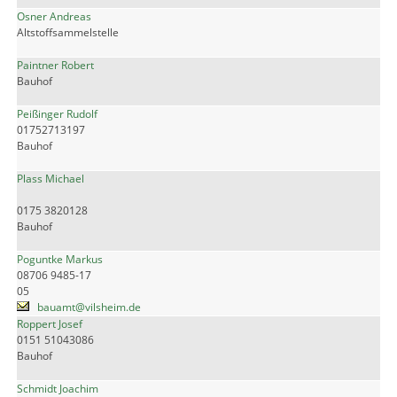
Osner Andreas
Altstoffsammelstelle
Paintner Robert
Bauhof
Peißinger Rudolf
01752713197
Bauhof
Plass Michael
0175 3820128
Bauhof
Poguntke Markus
08706 9485-17
05
bauamt@vilsheim.de
Roppert Josef
0151 51043086
Bauhof
Schmidt Joachim