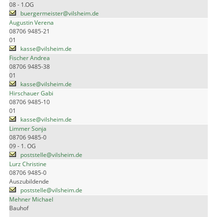
08 - 1.OG
buergermeister@vilsheim.de
Augustin Verena
08706 9485-21
01
kasse@vilsheim.de
Fischer Andrea
08706 9485-38
01
kasse@vilsheim.de
Hirschauer Gabi
08706 9485-10
01
kasse@vilsheim.de
Limmer Sonja
08706 9485-0
09 - 1. OG
poststelle@vilsheim.de
Lurz Christine
08706 9485-0
Auszubildende
poststelle@vilsheim.de
Mehner Michael
Bauhof