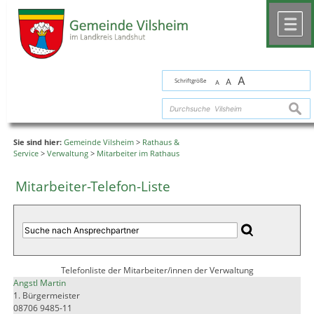
Zum Inhalt
,
zur Navigation
oder
zur Startseite
springen.
chließen
M
A
Schriftgröße
A
A
suche
Sie sind hier:
Gemeinde Vilsheim
>
Rathaus &
Service
>
Verwaltung
>
Mitarbeiter im Rathaus
Mitarbeiter-Telefon-Liste
Telefonliste der Mitarbeiter/innen der Verwaltung
Angstl Martin
1. Bürgermeister
08706 9485-11