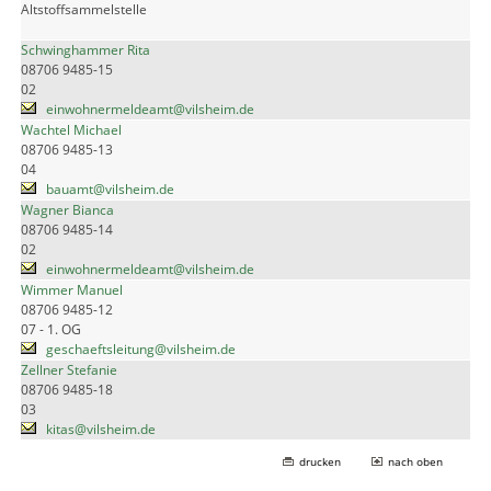
Altstoffsammelstelle
Schwinghammer Rita
08706 9485-15
02
einwohnermeldeamt@vilsheim.de
Wachtel Michael
08706 9485-13
04
bauamt@vilsheim.de
Wagner Bianca
08706 9485-14
02
einwohnermeldeamt@vilsheim.de
Wimmer Manuel
08706 9485-12
07 - 1. OG
geschaeftsleitung@vilsheim.de
Zellner Stefanie
08706 9485-18
03
kitas@vilsheim.de
drucken
nach oben