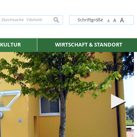
A
suchen
Schriftgröße
A
A
& KULTUR
WIRTSCHAFT & STANDORT