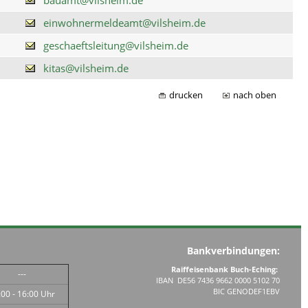
einwohnermeldeamt@vilsheim.de
geschaeftsleitung@vilsheim.de
kitas@vilsheim.de
drucken
nach oben
Bankverbindungen:
Raiffeisenbank Buch-Eching:
---
IBAN DE56 7436 9662 0000 5102 70
BIC GENODEF1EBV
:00 - 16:00 Uhr