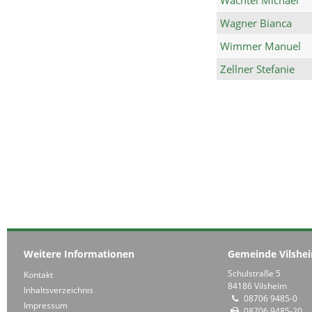
Wagner Bianca
Wimmer Manuel
Zellner Stefanie
Weitere Informationen
Gemeinde Vilshe
Schulstraße 5
Kontakt
84186 Vilsheim
Inhaltsverzeichnis
08706 9485-0
Impressum
08706 9485-20