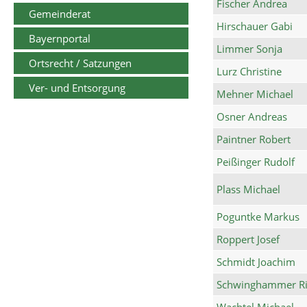
Fischer Andrea
Gemeinderat
Hirschauer Gabi
Bayernportal
Limmer Sonja
Ortsrecht / Satzungen
Lurz Christine
Ver- und Entsorgung
Mehner Michael
Osner Andreas
Paintner Robert
Peißinger Rudolf
Plass Michael
Poguntke Markus
Roppert Josef
Schmidt Joachim
Schwinghammer Ri
Wachtel Michael