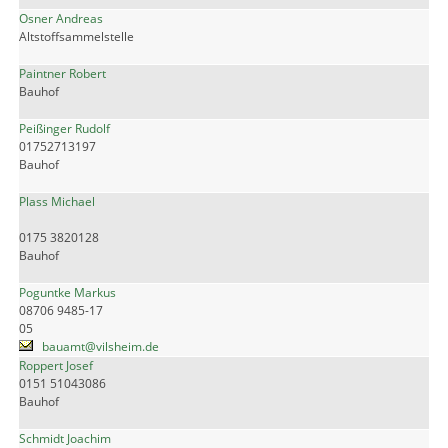
Osner Andreas
Altstoffsammelstelle
Paintner Robert
Bauhof
Peißinger Rudolf
01752713197
Bauhof
Plass Michael
0175 3820128
Bauhof
Poguntke Markus
08706 9485-17
05
bauamt@vilsheim.de
Roppert Josef
0151 51043086
Bauhof
Schmidt Joachim