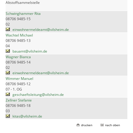
Altstoffsammelstelle
Schwinghammer Rita
08706 9485-15
02
einwohnermeldeamt@vilsheim.de
Wachtel Michael
08706 9485-13
04
bauamt@vilsheim.de
Wagner Bianca
08706 9485-14
02
einwohnermeldeamt@vilsheim.de
Wimmer Manuel
08706 9485-12
07 - 1. OG
geschaeftsleitung@vilsheim.de
Zellner Stefanie
08706 9485-18
03
kitas@vilsheim.de
drucken
nach oben