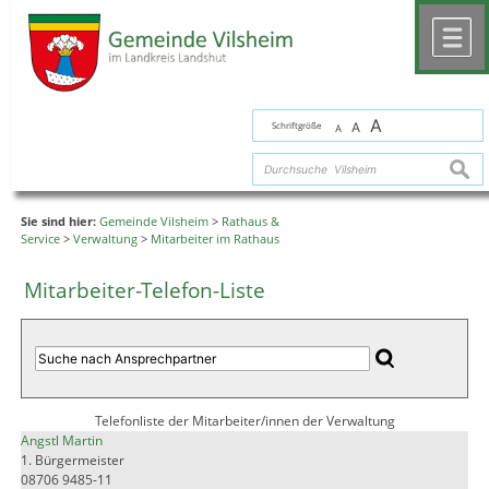
Zum Inhalt
,
zur Navigation
oder
zur Startseite
springen.
chließen
M
A
Schriftgröße
A
A
suche
Sie sind hier:
Gemeinde Vilsheim
>
Rathaus &
Service
>
Verwaltung
>
Mitarbeiter im Rathaus
Mitarbeiter-Telefon-Liste
Telefonliste der Mitarbeiter/innen der Verwaltung
Angstl Martin
1. Bürgermeister
08706 9485-11