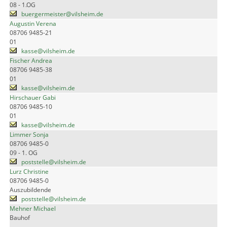
08 - 1.OG
buergermeister@vilsheim.de
Augustin Verena
08706 9485-21
01
kasse@vilsheim.de
Fischer Andrea
08706 9485-38
01
kasse@vilsheim.de
Hirschauer Gabi
08706 9485-10
01
kasse@vilsheim.de
Limmer Sonja
08706 9485-0
09 - 1. OG
poststelle@vilsheim.de
Lurz Christine
08706 9485-0
Auszubildende
poststelle@vilsheim.de
Mehner Michael
Bauhof