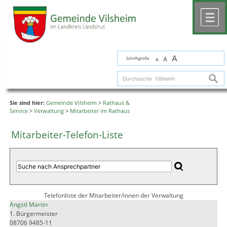
Zum Inhalt
,
zur Navigation
oder
zur Startseite
springen.
chließen
M
A
Schriftgröße
A
A
suche
Sie sind hier:
Gemeinde Vilsheim
>
Rathaus &
Service
>
Verwaltung
>
Mitarbeiter im Rathaus
Mitarbeiter-Telefon-Liste
Telefonliste der Mitarbeiter/innen der Verwaltung
Angstl Martin
1. Bürgermeister
08706 9485-11