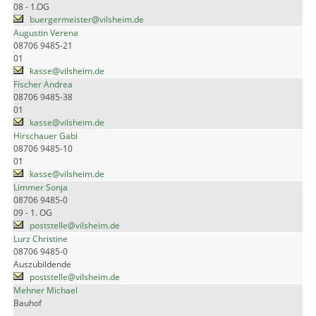
08 - 1.OG
buergermeister@vilsheim.de
Augustin Verena
08706 9485-21
01
kasse@vilsheim.de
Fischer Andrea
08706 9485-38
01
kasse@vilsheim.de
Hirschauer Gabi
08706 9485-10
01
kasse@vilsheim.de
Limmer Sonja
08706 9485-0
09 - 1. OG
poststelle@vilsheim.de
Lurz Christine
08706 9485-0
Auszubildende
poststelle@vilsheim.de
Mehner Michael
Bauhof