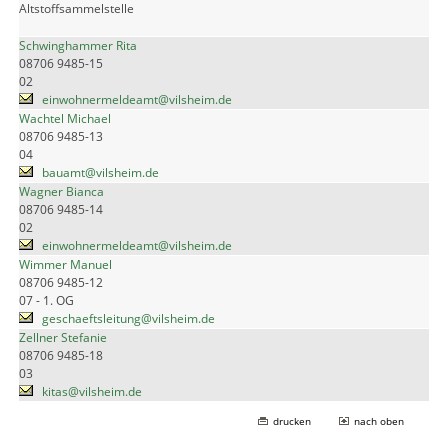
Altstoffsammelstelle
Schwinghammer Rita
08706 9485-15
02
einwohnermeldeamt@vilsheim.de
Wachtel Michael
08706 9485-13
04
bauamt@vilsheim.de
Wagner Bianca
08706 9485-14
02
einwohnermeldeamt@vilsheim.de
Wimmer Manuel
08706 9485-12
07 - 1. OG
geschaeftsleitung@vilsheim.de
Zellner Stefanie
08706 9485-18
03
kitas@vilsheim.de
drucken
nach oben