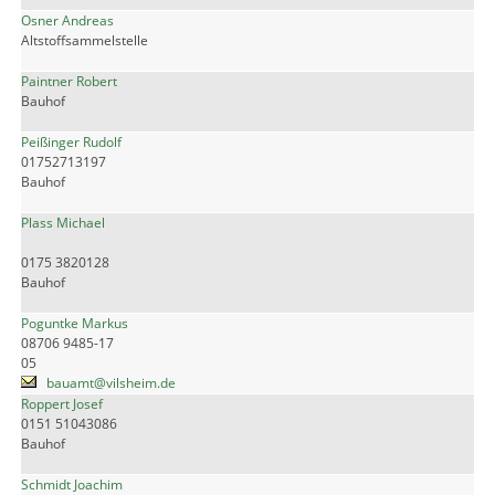
Osner Andreas
Altstoffsammelstelle
Paintner Robert
Bauhof
Peißinger Rudolf
01752713197
Bauhof
Plass Michael
0175 3820128
Bauhof
Poguntke Markus
08706 9485-17
05
bauamt@vilsheim.de
Roppert Josef
0151 51043086
Bauhof
Schmidt Joachim