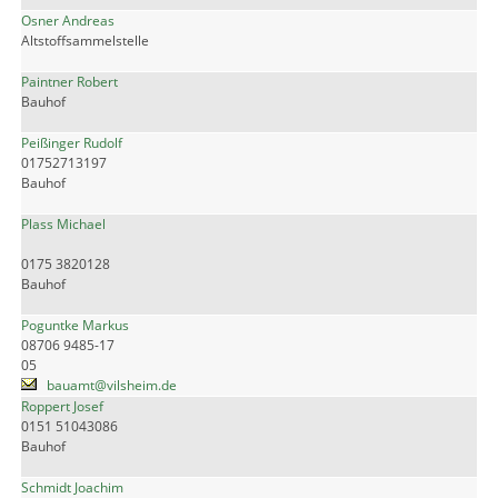
Osner Andreas
Altstoffsammelstelle
Paintner Robert
Bauhof
Peißinger Rudolf
01752713197
Bauhof
Plass Michael
0175 3820128
Bauhof
Poguntke Markus
08706 9485-17
05
bauamt@vilsheim.de
Roppert Josef
0151 51043086
Bauhof
Schmidt Joachim