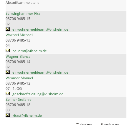
Altstoffsammelstelle
Schwinghammer Rita
08706 9485-15
02
einwohnermeldeamt@vilsheim.de
Wachtel Michael
08706 9485-13
04
bauamt@vilsheim.de
Wagner Bianca
08706 9485-14
02
einwohnermeldeamt@vilsheim.de
Wimmer Manuel
08706 9485-12
07 - 1. OG
geschaeftsleitung@vilsheim.de
Zellner Stefanie
08706 9485-18
03
kitas@vilsheim.de
drucken
nach oben