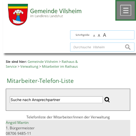
Zum Inhalt
,
zur Navigation
oder
zur Startseite
springen.
chließen
M
A
Schriftgröße
A
A
suche
Sie sind hier:
Gemeinde Vilsheim
>
Rathaus &
Service
>
Verwaltung
>
Mitarbeiter im Rathaus
Mitarbeiter-Telefon-Liste
Telefonliste der Mitarbeiter/innen der Verwaltung
Angstl Martin
1. Bürgermeister
08706 9485-11