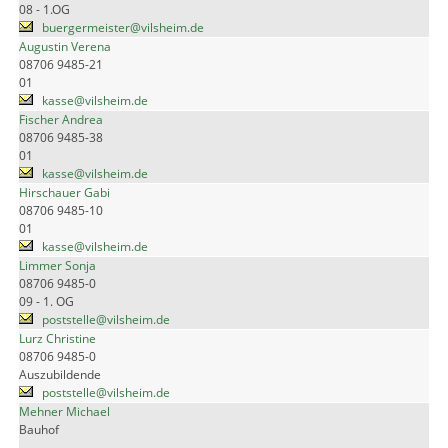
08 - 1.OG
buergermeister@vilsheim.de
Augustin Verena
08706 9485-21
01
kasse@vilsheim.de
Fischer Andrea
08706 9485-38
01
kasse@vilsheim.de
Hirschauer Gabi
08706 9485-10
01
kasse@vilsheim.de
Limmer Sonja
08706 9485-0
09 - 1. OG
poststelle@vilsheim.de
Lurz Christine
08706 9485-0
Auszubildende
poststelle@vilsheim.de
Mehner Michael
Bauhof