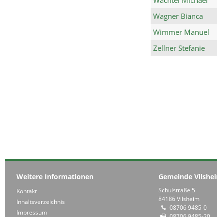
Wagner Bianca
Wimmer Manuel
Zellner Stefanie
Weitere Informationen
Gemeinde Vilshe
Schulstraße 5
Kontakt
84186 Vilsheim
Inhaltsverzeichnis
08706 9485-0
Impressum
08706 9485-20