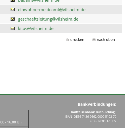
einwohnermeldeamt@vilsheim.de
geschaeftsleitung@vilsheim.de
kitas@vilsheim.de
drucken
nach oben
Bankverbindungen:
Raiffeisenbank Buch-Eching:
---
IBAN DE56 7436 9662 0000 5102 70
BIC GENODEF1EBV
:00 - 16:00 Uhr