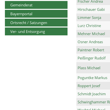
Fischer Andrea
Gemeinderat
Hirschauer Gabi
Bayernportal
Limmer Sonja
Ortsrecht / Satzungen
Lurz Christine
Ver- und Entsorgung
Mehner Michael
Osner Andreas
Paintner Robert
Peißinger Rudolf
Plass Michael
Poguntke Markus
Roppert Josef
Schmidt Joachim
Schwinghammer Ri
Wachtel Michael