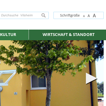
A
suchen
Schriftgröße
A
A
& KULTUR
WIRTSCHAFT & STANDORT