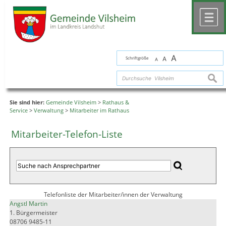
Zum Inhalt
,
zur Navigation
oder
zur Startseite
springen.
chließen
M
A
Schriftgröße
A
A
suche
Sie sind hier:
Gemeinde Vilsheim
>
Rathaus &
Service
>
Verwaltung
>
Mitarbeiter im Rathaus
Mitarbeiter-Telefon-Liste
Telefonliste der Mitarbeiter/innen der Verwaltung
Angstl Martin
1. Bürgermeister
08706 9485-11