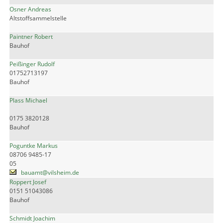
Osner Andreas
Altstoffsammelstelle
Paintner Robert
Bauhof
Peißinger Rudolf
01752713197
Bauhof
Plass Michael
0175 3820128
Bauhof
Poguntke Markus
08706 9485-17
05
bauamt@vilsheim.de
Roppert Josef
0151 51043086
Bauhof
Schmidt Joachim