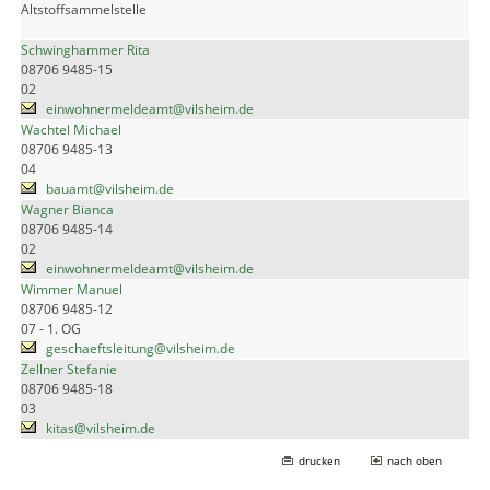
Altstoffsammelstelle
Schwinghammer Rita
08706 9485-15
02
einwohnermeldeamt@vilsheim.de
Wachtel Michael
08706 9485-13
04
bauamt@vilsheim.de
Wagner Bianca
08706 9485-14
02
einwohnermeldeamt@vilsheim.de
Wimmer Manuel
08706 9485-12
07 - 1. OG
geschaeftsleitung@vilsheim.de
Zellner Stefanie
08706 9485-18
03
kitas@vilsheim.de
drucken
nach oben