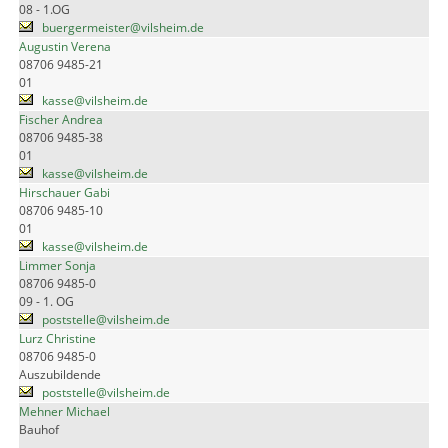
08 - 1.OG
buergermeister@vilsheim.de
Augustin Verena
08706 9485-21
01
kasse@vilsheim.de
Fischer Andrea
08706 9485-38
01
kasse@vilsheim.de
Hirschauer Gabi
08706 9485-10
01
kasse@vilsheim.de
Limmer Sonja
08706 9485-0
09 - 1. OG
poststelle@vilsheim.de
Lurz Christine
08706 9485-0
Auszubildende
poststelle@vilsheim.de
Mehner Michael
Bauhof