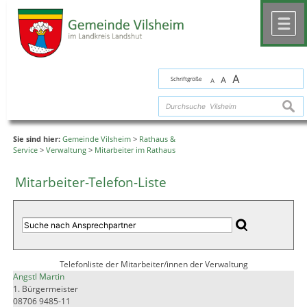
Zum Inhalt
,
zur Navigation
oder
zur Startseite
springen.
chließen
M
A
Schriftgröße
A
A
suche
Sie sind hier:
Gemeinde Vilsheim
>
Rathaus &
Service
>
Verwaltung
>
Mitarbeiter im Rathaus
Mitarbeiter-Telefon-Liste
Telefonliste der Mitarbeiter/innen der Verwaltung
Angstl Martin
1. Bürgermeister
08706 9485-11