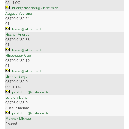
08 - 1.OG
buergermeister@vilsheim.de
Augustin Verena
08706 9485-21
01
kasse@vilsheim.de
Fischer Andrea
08706 9485-38
01
kasse@vilsheim.de
Hirschauer Gabi
08706 9485-10
01
kasse@vilsheim.de
Limmer Sonja
08706 9485-0
09 - 1. OG
poststelle@vilsheim.de
Lurz Christine
08706 9485-0
Auszubildende
poststelle@vilsheim.de
Mehner Michael
Bauhof