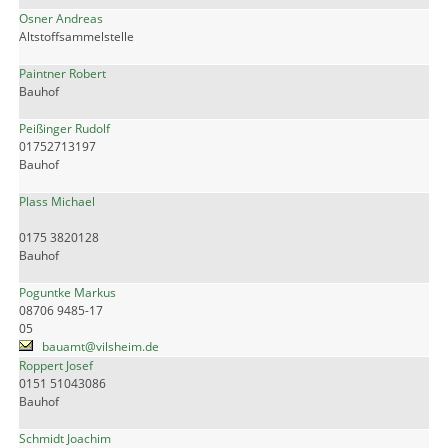
Osner Andreas
Altstoffsammelstelle
Paintner Robert
Bauhof
Peißinger Rudolf
01752713197
Bauhof
Plass Michael
0175 3820128
Bauhof
Poguntke Markus
08706 9485-17
05
bauamt@vilsheim.de
Roppert Josef
0151 51043086
Bauhof
Schmidt Joachim