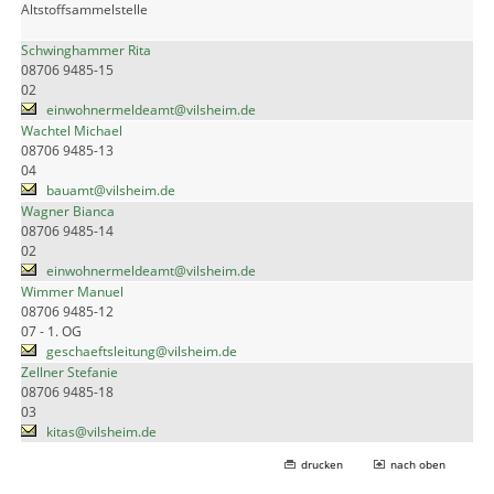
Altstoffsammelstelle
Schwinghammer Rita
08706 9485-15
02
einwohnermeldeamt@vilsheim.de
Wachtel Michael
08706 9485-13
04
bauamt@vilsheim.de
Wagner Bianca
08706 9485-14
02
einwohnermeldeamt@vilsheim.de
Wimmer Manuel
08706 9485-12
07 - 1. OG
geschaeftsleitung@vilsheim.de
Zellner Stefanie
08706 9485-18
03
kitas@vilsheim.de
drucken
nach oben