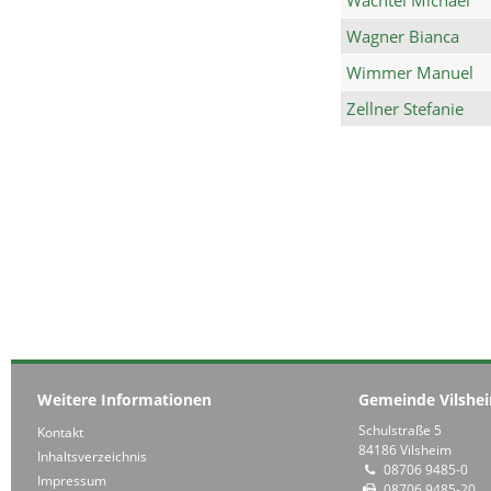
Wagner Bianca
Wimmer Manuel
Zellner Stefanie
Weitere Informationen
Gemeinde Vilshe
Schulstraße 5
Kontakt
84186 Vilsheim
Inhaltsverzeichnis
08706 9485-0
Impressum
08706 9485-20