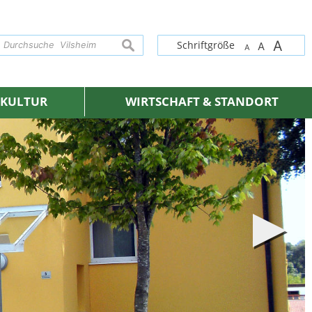
A
suchen
Schriftgröße
A
A
& KULTUR
WIRTSCHAFT & STANDORT