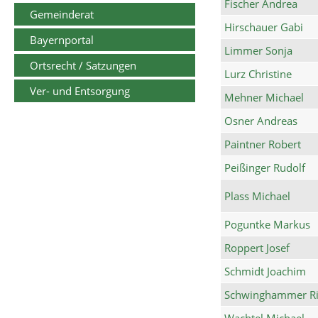
Fischer Andrea
Gemeinderat
Hirschauer Gabi
Bayernportal
Limmer Sonja
Ortsrecht / Satzungen
Lurz Christine
Ver- und Entsorgung
Mehner Michael
Osner Andreas
Paintner Robert
Peißinger Rudolf
Plass Michael
Poguntke Markus
Roppert Josef
Schmidt Joachim
Schwinghammer Ri
Wachtel Michael