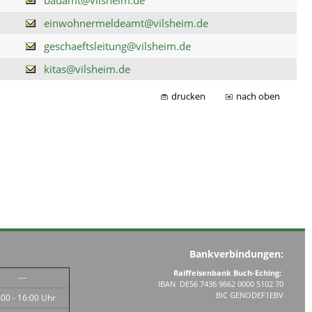
einwohnermeldeamt@vilsheim.de
geschaeftsleitung@vilsheim.de
kitas@vilsheim.de
drucken
nach oben
Bankverbindungen:
Raiffeisenbank Buch-Eching:
---
IBAN DE56 7436 9662 0000 5102 70
BIC GENODEF1EBV
:00 - 16:00 Uhr