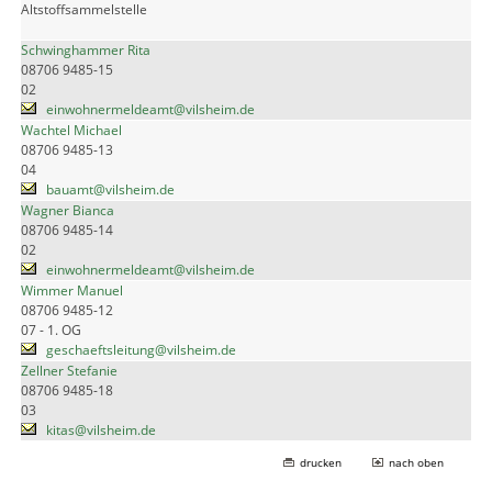
Altstoffsammelstelle
Schwinghammer Rita
08706 9485-15
02
einwohnermeldeamt@vilsheim.de
Wachtel Michael
08706 9485-13
04
bauamt@vilsheim.de
Wagner Bianca
08706 9485-14
02
einwohnermeldeamt@vilsheim.de
Wimmer Manuel
08706 9485-12
07 - 1. OG
geschaeftsleitung@vilsheim.de
Zellner Stefanie
08706 9485-18
03
kitas@vilsheim.de
drucken
nach oben