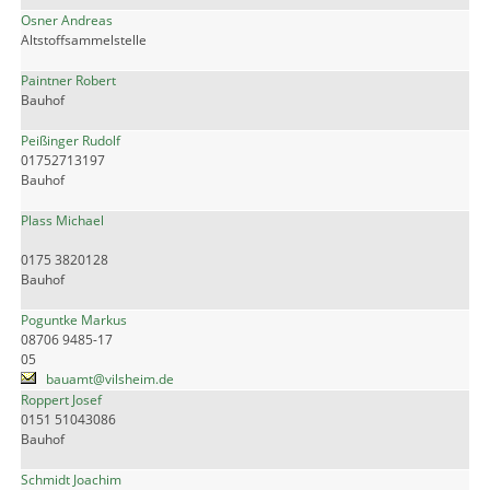
Osner Andreas
Altstoffsammelstelle
Paintner Robert
Bauhof
Peißinger Rudolf
01752713197
Bauhof
Plass Michael
0175 3820128
Bauhof
Poguntke Markus
08706 9485-17
05
bauamt@vilsheim.de
Roppert Josef
0151 51043086
Bauhof
Schmidt Joachim