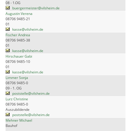
08 - 1.OG
buergermeister@vilsheim.de
Augustin Verena
08706 9485-21
01
kasse@vilsheim.de
Fischer Andrea
08706 9485-38
01
kasse@vilsheim.de
Hirschauer Gabi
08706 9485-10
01
kasse@vilsheim.de
Limmer Sonja
08706 9485-0
09 - 1. OG
poststelle@vilsheim.de
Lurz Christine
08706 9485-0
Auszubildende
poststelle@vilsheim.de
Mehner Michael
Bauhof