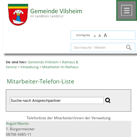
Zum Inhalt
,
zur Navigation
oder
zur Startseite
springen.
chließen
M
A
Schriftgröße
A
A
suche
Sie sind hier:
Gemeinde Vilsheim
>
Rathaus &
Service
>
Verwaltung
>
Mitarbeiter im Rathaus
Mitarbeiter-Telefon-Liste
Telefonliste der Mitarbeiter/innen der Verwaltung
Angstl Martin
1. Bürgermeister
08706 9485-11