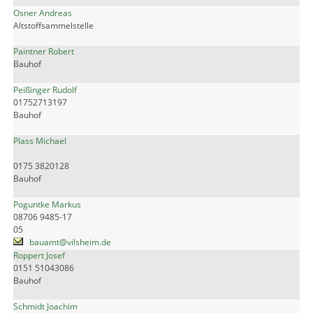
Osner Andreas
Altstoffsammelstelle
Paintner Robert
Bauhof
Peißinger Rudolf
01752713197
Bauhof
Plass Michael
0175 3820128
Bauhof
Poguntke Markus
08706 9485-17
05
bauamt@vilsheim.de
Roppert Josef
0151 51043086
Bauhof
Schmidt Joachim