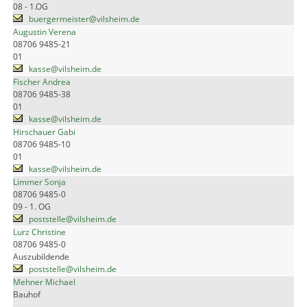
08 - 1.OG
buergermeister@vilsheim.de
Augustin Verena
08706 9485-21
01
kasse@vilsheim.de
Fischer Andrea
08706 9485-38
01
kasse@vilsheim.de
Hirschauer Gabi
08706 9485-10
01
kasse@vilsheim.de
Limmer Sonja
08706 9485-0
09 - 1. OG
poststelle@vilsheim.de
Lurz Christine
08706 9485-0
Auszubildende
poststelle@vilsheim.de
Mehner Michael
Bauhof