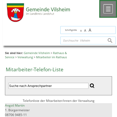
Zum Inhalt
,
zur Navigation
oder
zur Startseite
springen.
chließen
M
A
Schriftgröße
A
A
suche
Sie sind hier:
Gemeinde Vilsheim
>
Rathaus &
Service
>
Verwaltung
>
Mitarbeiter im Rathaus
Mitarbeiter-Telefon-Liste
Telefonliste der Mitarbeiter/innen der Verwaltung
Angstl Martin
1. Bürgermeister
08706 9485-11