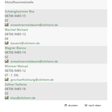
Altstoffsammelstelle
Schwinghammer Rita
08706 9485-15
02
einwohnermeldeamt@vilsheim.de
Wachtel Michael
08706 9485-13
04
bauamt@vilsheim.de
Wagner Bianca
08706 9485-14
02
einwohnermeldeamt@vilsheim.de
Wimmer Manuel
08706 9485-12
07 - 1. OG
geschaeftsleitung@vilsheim.de
Zellner Stefanie
08706 9485-18
03
kitas@vilsheim.de
drucken
nach oben