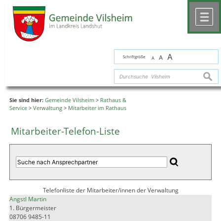
Zum Inhalt
,
zur Navigation
oder
zur Startseite
springen.
chließen
M
A
Schriftgröße
A
A
suche
Sie sind hier:
Gemeinde Vilsheim
>
Rathaus &
Service
>
Verwaltung
>
Mitarbeiter im Rathaus
Mitarbeiter-Telefon-Liste
Telefonliste der Mitarbeiter/innen der Verwaltung
Angstl Martin
1. Bürgermeister
08706 9485-11