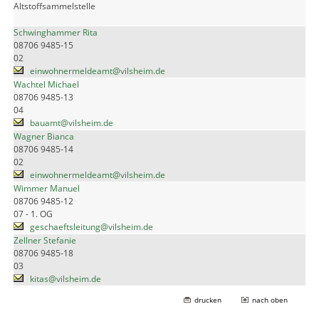
Altstoffsammelstelle
Schwinghammer Rita
08706 9485-15
02
einwohnermeldeamt@vilsheim.de
Wachtel Michael
08706 9485-13
04
bauamt@vilsheim.de
Wagner Bianca
08706 9485-14
02
einwohnermeldeamt@vilsheim.de
Wimmer Manuel
08706 9485-12
07 - 1. OG
geschaeftsleitung@vilsheim.de
Zellner Stefanie
08706 9485-18
03
kitas@vilsheim.de
drucken
nach oben