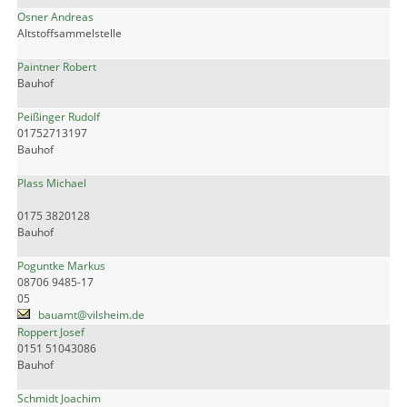
Osner Andreas
Altstoffsammelstelle
Paintner Robert
Bauhof
Peißinger Rudolf
01752713197
Bauhof
Plass Michael
0175 3820128
Bauhof
Poguntke Markus
08706 9485-17
05
bauamt@vilsheim.de
Roppert Josef
0151 51043086
Bauhof
Schmidt Joachim