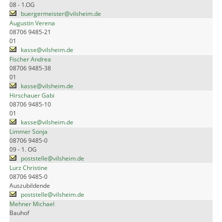
08 - 1.OG
buergermeister@vilsheim.de
Augustin Verena
08706 9485-21
01
kasse@vilsheim.de
Fischer Andrea
08706 9485-38
01
kasse@vilsheim.de
Hirschauer Gabi
08706 9485-10
01
kasse@vilsheim.de
Limmer Sonja
08706 9485-0
09 - 1. OG
poststelle@vilsheim.de
Lurz Christine
08706 9485-0
Auszubildende
poststelle@vilsheim.de
Mehner Michael
Bauhof