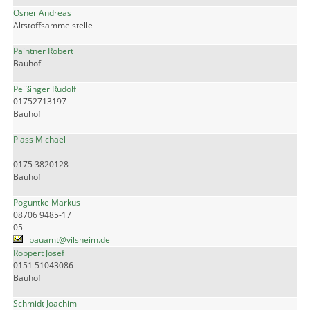
Osner Andreas
Altstoffsammelstelle
Paintner Robert
Bauhof
Peißinger Rudolf
01752713197
Bauhof
Plass Michael
0175 3820128
Bauhof
Poguntke Markus
08706 9485-17
05
bauamt@vilsheim.de
Roppert Josef
0151 51043086
Bauhof
Schmidt Joachim