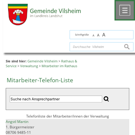
Zum Inhalt
,
zur Navigation
oder
zur Startseite
springen.
chließen
M
A
Schriftgröße
A
A
suche
Sie sind hier:
Gemeinde Vilsheim
>
Rathaus &
Service
>
Verwaltung
>
Mitarbeiter im Rathaus
Mitarbeiter-Telefon-Liste
Telefonliste der Mitarbeiter/innen der Verwaltung
Angstl Martin
1. Bürgermeister
08706 9485-11