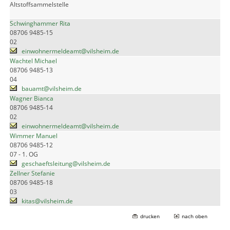
Altstoffsammelstelle
Schwinghammer Rita
08706 9485-15
02
einwohnermeldeamt@vilsheim.de
Wachtel Michael
08706 9485-13
04
bauamt@vilsheim.de
Wagner Bianca
08706 9485-14
02
einwohnermeldeamt@vilsheim.de
Wimmer Manuel
08706 9485-12
07 - 1. OG
geschaeftsleitung@vilsheim.de
Zellner Stefanie
08706 9485-18
03
kitas@vilsheim.de
drucken
nach oben