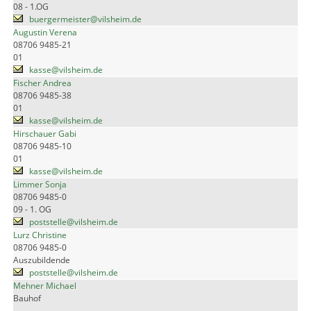
08 - 1.OG
buergermeister@vilsheim.de
Augustin Verena
08706 9485-21
01
kasse@vilsheim.de
Fischer Andrea
08706 9485-38
01
kasse@vilsheim.de
Hirschauer Gabi
08706 9485-10
01
kasse@vilsheim.de
Limmer Sonja
08706 9485-0
09 - 1. OG
poststelle@vilsheim.de
Lurz Christine
08706 9485-0
Auszubildende
poststelle@vilsheim.de
Mehner Michael
Bauhof