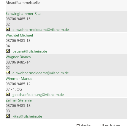
Altstoffsammelstelle
Schwinghammer Rita
08706 9485-15
02
einwohnermeldeamt@vilsheim.de
Wachtel Michael
08706 9485-13
04
bauamt@vilsheim.de
Wagner Bianca
08706 9485-14
02
einwohnermeldeamt@vilsheim.de
Wimmer Manuel
08706 9485-12
07 - 1. OG
geschaeftsleitung@vilsheim.de
Zellner Stefanie
08706 9485-18
03
kitas@vilsheim.de
drucken
nach oben