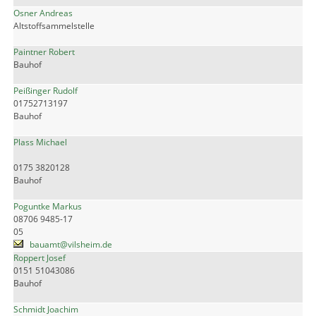
Osner Andreas
Altstoffsammelstelle
Paintner Robert
Bauhof
Peißinger Rudolf
01752713197
Bauhof
Plass Michael
0175 3820128
Bauhof
Poguntke Markus
08706 9485-17
05
bauamt@vilsheim.de
Roppert Josef
0151 51043086
Bauhof
Schmidt Joachim