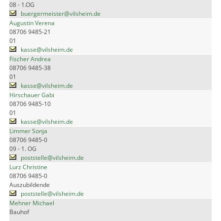
08 - 1.OG
buergermeister@vilsheim.de
Augustin Verena
08706 9485-21
01
kasse@vilsheim.de
Fischer Andrea
08706 9485-38
01
kasse@vilsheim.de
Hirschauer Gabi
08706 9485-10
01
kasse@vilsheim.de
Limmer Sonja
08706 9485-0
09 - 1. OG
poststelle@vilsheim.de
Lurz Christine
08706 9485-0
Auszubildende
poststelle@vilsheim.de
Mehner Michael
Bauhof