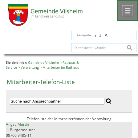
Zum Inhalt
,
zur Navigation
oder
zur Startseite
springen.
chließen
M
A
Schriftgröße
A
A
suche
Sie sind hier:
Gemeinde Vilsheim
>
Rathaus &
Service
>
Verwaltung
>
Mitarbeiter im Rathaus
Mitarbeiter-Telefon-Liste
Telefonliste der Mitarbeiter/innen der Verwaltung
Angstl Martin
1. Bürgermeister
08706 9485-11