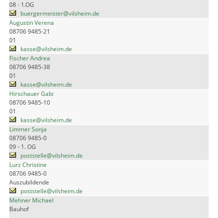
08 - 1.OG
buergermeister@vilsheim.de
Augustin Verena
08706 9485-21
01
kasse@vilsheim.de
Fischer Andrea
08706 9485-38
01
kasse@vilsheim.de
Hirschauer Gabi
08706 9485-10
01
kasse@vilsheim.de
Limmer Sonja
08706 9485-0
09 - 1. OG
poststelle@vilsheim.de
Lurz Christine
08706 9485-0
Auszubildende
poststelle@vilsheim.de
Mehner Michael
Bauhof