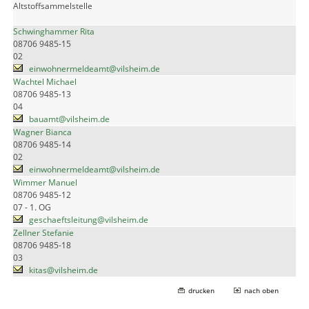
Altstoffsammelstelle
Schwinghammer Rita
08706 9485-15
02
einwohnermeldeamt@vilsheim.de
Wachtel Michael
08706 9485-13
04
bauamt@vilsheim.de
Wagner Bianca
08706 9485-14
02
einwohnermeldeamt@vilsheim.de
Wimmer Manuel
08706 9485-12
07 - 1. OG
geschaeftsleitung@vilsheim.de
Zellner Stefanie
08706 9485-18
03
kitas@vilsheim.de
drucken
nach oben