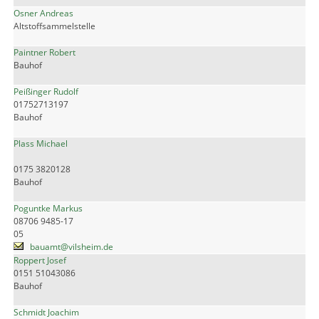
Osner Andreas
Altstoffsammelstelle
Paintner Robert
Bauhof
Peißinger Rudolf
01752713197
Bauhof
Plass Michael
0175 3820128
Bauhof
Poguntke Markus
08706 9485-17
05
bauamt@vilsheim.de
Roppert Josef
0151 51043086
Bauhof
Schmidt Joachim