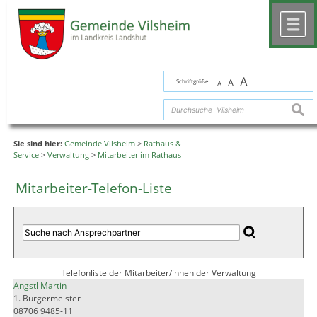
Zum Inhalt
,
zur Navigation
oder
zur Startseite
springen.
chließen
M
A
Schriftgröße
A
A
suche
Sie sind hier:
Gemeinde Vilsheim
>
Rathaus &
Service
>
Verwaltung
>
Mitarbeiter im Rathaus
Mitarbeiter-Telefon-Liste
Telefonliste der Mitarbeiter/innen der Verwaltung
Angstl Martin
1. Bürgermeister
08706 9485-11