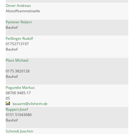
Osner Andreas
Altstoffsammelstelle
Paintner Robert
Bauhof
Peißinger Rudolf
01752713197
Bauhof
Plass Michael
0175 3820128
Bauhof
Poguntke Markus
08706 9485-17
05
bauamt@vilsheim.de
Roppert Josef
0151 51043086
Bauhof
Schmidt Joachim