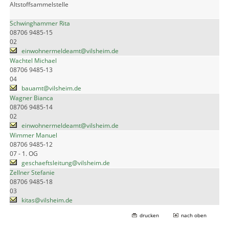
Altstoffsammelstelle
Schwinghammer Rita
08706 9485-15
02
einwohnermeldeamt@vilsheim.de
Wachtel Michael
08706 9485-13
04
bauamt@vilsheim.de
Wagner Bianca
08706 9485-14
02
einwohnermeldeamt@vilsheim.de
Wimmer Manuel
08706 9485-12
07 - 1. OG
geschaeftsleitung@vilsheim.de
Zellner Stefanie
08706 9485-18
03
kitas@vilsheim.de
drucken
nach oben