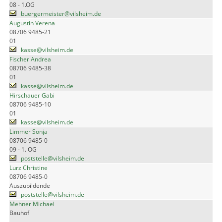
08 - 1.OG
buergermeister@vilsheim.de
Augustin Verena
08706 9485-21
01
kasse@vilsheim.de
Fischer Andrea
08706 9485-38
01
kasse@vilsheim.de
Hirschauer Gabi
08706 9485-10
01
kasse@vilsheim.de
Limmer Sonja
08706 9485-0
09 - 1. OG
poststelle@vilsheim.de
Lurz Christine
08706 9485-0
Auszubildende
poststelle@vilsheim.de
Mehner Michael
Bauhof