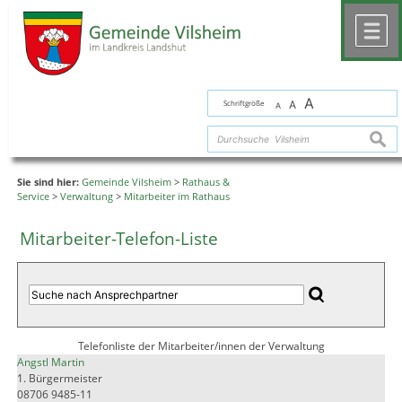
Zum Inhalt
,
zur Navigation
oder
zur Startseite
springen.
chließen
M
A
Schriftgröße
A
A
suche
Sie sind hier:
Gemeinde Vilsheim
>
Rathaus &
Service
>
Verwaltung
>
Mitarbeiter im Rathaus
Mitarbeiter-Telefon-Liste
Telefonliste der Mitarbeiter/innen der Verwaltung
Angstl Martin
1. Bürgermeister
08706 9485-11