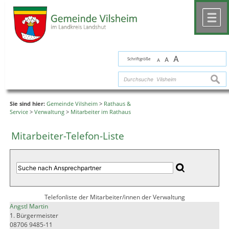
Zum Inhalt
,
zur Navigation
oder
zur Startseite
springen.
chließen
M
A
Schriftgröße
A
A
suche
Sie sind hier:
Gemeinde Vilsheim
>
Rathaus &
Service
>
Verwaltung
>
Mitarbeiter im Rathaus
Mitarbeiter-Telefon-Liste
Telefonliste der Mitarbeiter/innen der Verwaltung
Angstl Martin
1. Bürgermeister
08706 9485-11