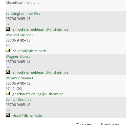
Altstoffsammelstelle
Schwinghammer Rita
08706 9485-15
02
einwohnermeldeamt@vilsheim.de
Wachtel Michael
08706 9485-13
04
bauamt@vilsheim.de
Wagner Bianca
08706 9485-14
02
einwohnermeldeamt@vilsheim.de
Wimmer Manuel
08706 9485-12
07 - 1. OG
geschaeftsleitung@vilsheim.de
Zellner Stefanie
08706 9485-18
03
kitas@vilsheim.de
drucken
nach oben