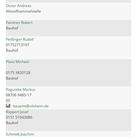
Osner Andreas
Altstoffsammelstelle
Paintner Robert
Bauhof
Peißinger Rudolf
01752713197
Bauhof
Plass Michael
0175 3820128
Bauhof
Poguntke Markus
08706 9485-17
05
bauamt@vilsheim.de
Roppert Josef
0151 51043086
Bauhof
Schmidt Joachim