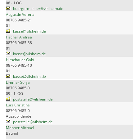
08 - 1.OG
buergermeister@vilsheim.de
Augustin Verena
08706 9485-21
01
kasse@vilsheim.de
Fischer Andrea
08706 9485-38
01
kasse@vilsheim.de
Hirschauer Gabi
08706 9485-10
01
kasse@vilsheim.de
Limmer Sonja
08706 9485-0
09 - 1. OG
poststelle@vilsheim.de
Lurz Christine
08706 9485-0
Auszubildende
poststelle@vilsheim.de
Mehner Michael
Bauhof