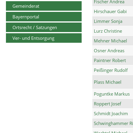
Fischer Andrea
Gemeinderat
Hirschauer Gabi
Bayernportal
Limmer Sonja
Ortsrecht / Satzungen
Lurz Christine
Ver- und Entsorgung
Mehner Michael
Osner Andreas
Paintner Robert
Peißinger Rudolf
Plass Michael
Poguntke Markus
Roppert Josef
Schmidt Joachim
Schwinghammer Ri
Wachtel Michael