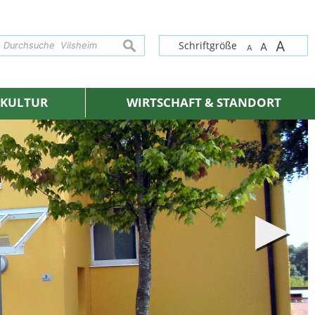
A
suchen
Schriftgröße
A
A
& KULTUR
WIRTSCHAFT & STANDORT