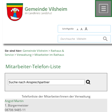
Zum Inhalt
,
zur Navigation
oder
zur Startseite
springen.
chließen
M
A
Schriftgröße
A
A
suche
Sie sind hier:
Gemeinde Vilsheim
>
Rathaus &
Service
>
Verwaltung
>
Mitarbeiter im Rathaus
Mitarbeiter-Telefon-Liste
Telefonliste der Mitarbeiter/innen der Verwaltung
Angstl Martin
1. Bürgermeister
08706 9485-11