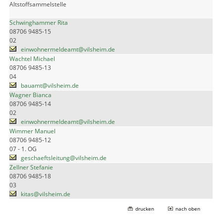
Altstoffsammelstelle
Schwinghammer Rita
08706 9485-15
02
einwohnermeldeamt@vilsheim.de
Wachtel Michael
08706 9485-13
04
bauamt@vilsheim.de
Wagner Bianca
08706 9485-14
02
einwohnermeldeamt@vilsheim.de
Wimmer Manuel
08706 9485-12
07 - 1. OG
geschaeftsleitung@vilsheim.de
Zellner Stefanie
08706 9485-18
03
kitas@vilsheim.de
drucken
nach oben