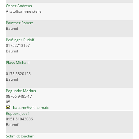
Osner Andreas
Altstoffsammelstelle
Paintner Robert
Bauhof
Peißinger Rudolf
01752713197
Bauhof
Plass Michael
0175 3820128
Bauhof
Poguntke Markus
08706 9485-17
05
bauamt@vilsheim.de
Roppert Josef
0151 51043086
Bauhof
Schmidt Joachim