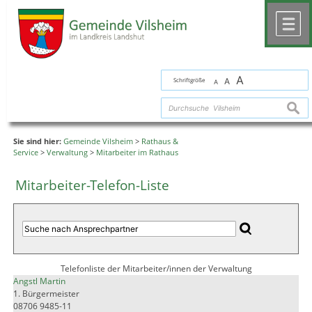
Zum Inhalt
,
zur Navigation
oder
zur Startseite
springen.
chließen
M
A
Schriftgröße
A
A
suche
Sie sind hier:
Gemeinde Vilsheim
>
Rathaus &
Service
>
Verwaltung
>
Mitarbeiter im Rathaus
Mitarbeiter-Telefon-Liste
Telefonliste der Mitarbeiter/innen der Verwaltung
Angstl Martin
1. Bürgermeister
08706 9485-11