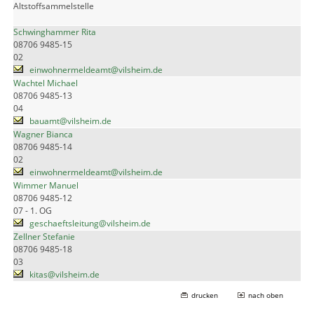
Altstoffsammelstelle
Schwinghammer Rita
08706 9485-15
02
einwohnermeldeamt@vilsheim.de
Wachtel Michael
08706 9485-13
04
bauamt@vilsheim.de
Wagner Bianca
08706 9485-14
02
einwohnermeldeamt@vilsheim.de
Wimmer Manuel
08706 9485-12
07 - 1. OG
geschaeftsleitung@vilsheim.de
Zellner Stefanie
08706 9485-18
03
kitas@vilsheim.de
drucken
nach oben