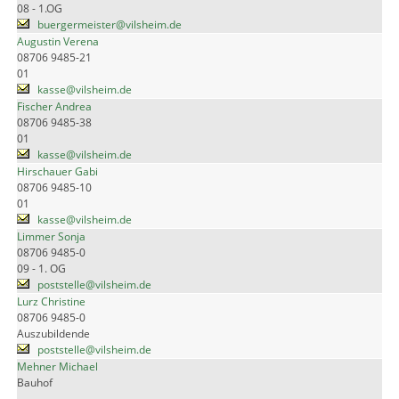
08 - 1.OG
buergermeister@vilsheim.de
Augustin Verena
08706 9485-21
01
kasse@vilsheim.de
Fischer Andrea
08706 9485-38
01
kasse@vilsheim.de
Hirschauer Gabi
08706 9485-10
01
kasse@vilsheim.de
Limmer Sonja
08706 9485-0
09 - 1. OG
poststelle@vilsheim.de
Lurz Christine
08706 9485-0
Auszubildende
poststelle@vilsheim.de
Mehner Michael
Bauhof