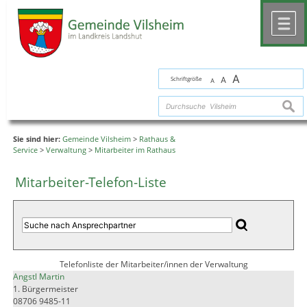
Zum Inhalt
,
zur Navigation
oder
zur Startseite
springen.
chließen
M
A
Schriftgröße
A
A
suche
Sie sind hier:
Gemeinde Vilsheim
>
Rathaus &
Service
>
Verwaltung
>
Mitarbeiter im Rathaus
Mitarbeiter-Telefon-Liste
Telefonliste der Mitarbeiter/innen der Verwaltung
Angstl Martin
1. Bürgermeister
08706 9485-11