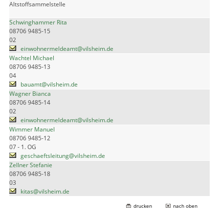
Altstoffsammelstelle
Schwinghammer Rita
08706 9485-15
02
einwohnermeldeamt@vilsheim.de
Wachtel Michael
08706 9485-13
04
bauamt@vilsheim.de
Wagner Bianca
08706 9485-14
02
einwohnermeldeamt@vilsheim.de
Wimmer Manuel
08706 9485-12
07 - 1. OG
geschaeftsleitung@vilsheim.de
Zellner Stefanie
08706 9485-18
03
kitas@vilsheim.de
drucken
nach oben