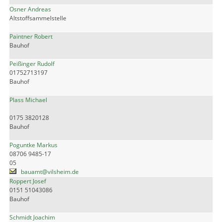
Osner Andreas
Altstoffsammelstelle
Paintner Robert
Bauhof
Peißinger Rudolf
01752713197
Bauhof
Plass Michael
0175 3820128
Bauhof
Poguntke Markus
08706 9485-17
05
bauamt@vilsheim.de
Roppert Josef
0151 51043086
Bauhof
Schmidt Joachim