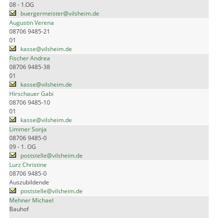
08 - 1.OG
buergermeister@vilsheim.de
Augustin Verena
08706 9485-21
01
kasse@vilsheim.de
Fischer Andrea
08706 9485-38
01
kasse@vilsheim.de
Hirschauer Gabi
08706 9485-10
01
kasse@vilsheim.de
Limmer Sonja
08706 9485-0
09 - 1. OG
poststelle@vilsheim.de
Lurz Christine
08706 9485-0
Auszubildende
poststelle@vilsheim.de
Mehner Michael
Bauhof