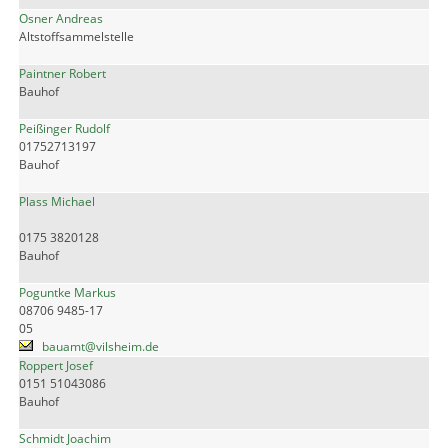
Osner Andreas
Altstoffsammelstelle
Paintner Robert
Bauhof
Peißinger Rudolf
01752713197
Bauhof
Plass Michael
0175 3820128
Bauhof
Poguntke Markus
08706 9485-17
05
bauamt@vilsheim.de
Roppert Josef
0151 51043086
Bauhof
Schmidt Joachim