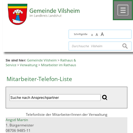
Zum Inhalt
,
zur Navigation
oder
zur Startseite
springen.
chließen
M
A
Schriftgröße
A
A
suche
Sie sind hier:
Gemeinde Vilsheim
>
Rathaus &
Service
>
Verwaltung
>
Mitarbeiter im Rathaus
Mitarbeiter-Telefon-Liste
Telefonliste der Mitarbeiter/innen der Verwaltung
Angstl Martin
1. Bürgermeister
08706 9485-11