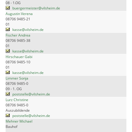
08 - 1.OG
buergermeister@vilsheim.de
Augustin Verena
08706 9485-21
01
kasse@vilsheim.de
Fischer Andrea
08706 9485-38
01
kasse@vilsheim.de
Hirschauer Gabi
08706 9485-10
01
kasse@vilsheim.de
Limmer Sonja
08706 9485-0
09 - 1. OG
poststelle@vilsheim.de
Lurz Christine
08706 9485-0
Auszubildende
poststelle@vilsheim.de
Mehner Michael
Bauhof