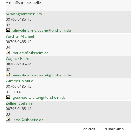
Altstoffsammelstelle
Schwinghammer Rita
08706 9485-15
02
einwohnermeldeamt@vilsheim.de
Wachtel Michael
08706 9485-13
04
bauamt@vilsheim.de
Wagner Bianca
08706 9485-14
02
einwohnermeldeamt@vilsheim.de
Wimmer Manuel
08706 9485-12
07 - 1. OG
geschaeftsleitung@vilsheim.de
Zellner Stefanie
08706 9485-18
03
kitas@vilsheim.de
drucken
nach oben