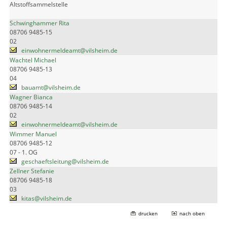
Altstoffsammelstelle
Schwinghammer Rita
08706 9485-15
02
einwohnermeldeamt@vilsheim.de
Wachtel Michael
08706 9485-13
04
bauamt@vilsheim.de
Wagner Bianca
08706 9485-14
02
einwohnermeldeamt@vilsheim.de
Wimmer Manuel
08706 9485-12
07 - 1. OG
geschaeftsleitung@vilsheim.de
Zellner Stefanie
08706 9485-18
03
kitas@vilsheim.de
drucken
nach oben