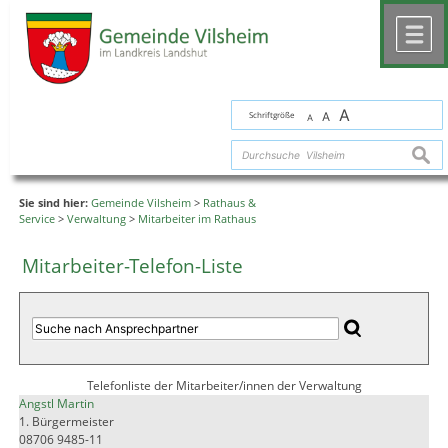
Zum Inhalt
,
zur Navigation
oder
zur Startseite
springen.
chließen
M
A
Schriftgröße
A
A
suche
Sie sind hier:
Gemeinde Vilsheim
>
Rathaus &
Service
>
Verwaltung
>
Mitarbeiter im Rathaus
Mitarbeiter-Telefon-Liste
Telefonliste der Mitarbeiter/innen der Verwaltung
Angstl Martin
1. Bürgermeister
08706 9485-11