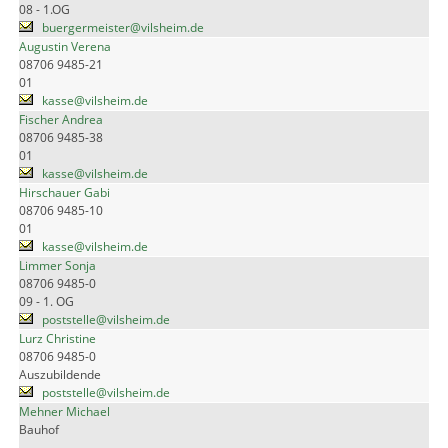
08 - 1.OG
buergermeister@vilsheim.de
Augustin Verena
08706 9485-21
01
kasse@vilsheim.de
Fischer Andrea
08706 9485-38
01
kasse@vilsheim.de
Hirschauer Gabi
08706 9485-10
01
kasse@vilsheim.de
Limmer Sonja
08706 9485-0
09 - 1. OG
poststelle@vilsheim.de
Lurz Christine
08706 9485-0
Auszubildende
poststelle@vilsheim.de
Mehner Michael
Bauhof