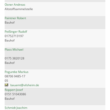
Osner Andreas
Altstoffsammelstelle
Paintner Robert
Bauhof
Peißinger Rudolf
01752713197
Bauhof
Plass Michael
0175 3820128
Bauhof
Poguntke Markus
08706 9485-17
05
bauamt@vilsheim.de
Roppert Josef
0151 51043086
Bauhof
Schmidt Joachim