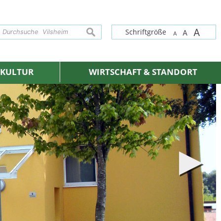
A
suchen
Schriftgröße
A
A
& KULTUR
WIRTSCHAFT & STANDORT