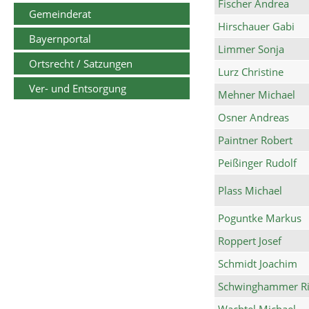
Fischer Andrea
Gemeinderat
Hirschauer Gabi
Bayernportal
Limmer Sonja
Ortsrecht / Satzungen
Lurz Christine
Ver- und Entsorgung
Mehner Michael
Osner Andreas
Paintner Robert
Peißinger Rudolf
Plass Michael
Poguntke Markus
Roppert Josef
Schmidt Joachim
Schwinghammer Ri
Wachtel Michael