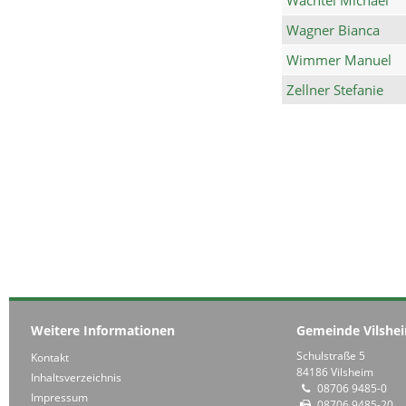
Wagner Bianca
Wimmer Manuel
Zellner Stefanie
Weitere Informationen
Gemeinde Vilshe
Schulstraße 5
Kontakt
84186 Vilsheim
Inhaltsverzeichnis
08706 9485-0
Impressum
08706 9485-20