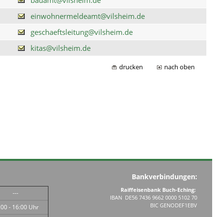
einwohnermeldeamt@vilsheim.de
geschaeftsleitung@vilsheim.de
kitas@vilsheim.de
drucken
nach oben
Bankverbindungen:
Raiffeisenbank Buch-Eching:
---
IBAN DE56 7436 9662 0000 5102 70
BIC GENODEF1EBV
:00 - 16:00 Uhr