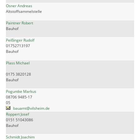
Osner Andreas
Altstoffsammelstelle
Paintner Robert
Bauhof
Peißinger Rudolf
01752713197
Bauhof
Plass Michael
0175 3820128
Bauhof
Poguntke Markus
08706 9485-17
05
bauamt@vilsheim.de
Roppert Josef
0151 51043086
Bauhof
Schmidt Joachim