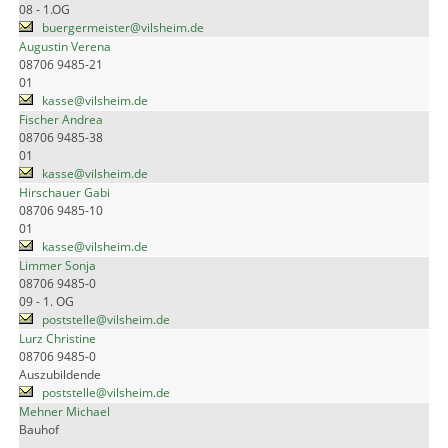
08 - 1.OG
buergermeister@vilsheim.de
Augustin Verena
08706 9485-21
01
kasse@vilsheim.de
Fischer Andrea
08706 9485-38
01
kasse@vilsheim.de
Hirschauer Gabi
08706 9485-10
01
kasse@vilsheim.de
Limmer Sonja
08706 9485-0
09 - 1. OG
poststelle@vilsheim.de
Lurz Christine
08706 9485-0
Auszubildende
poststelle@vilsheim.de
Mehner Michael
Bauhof