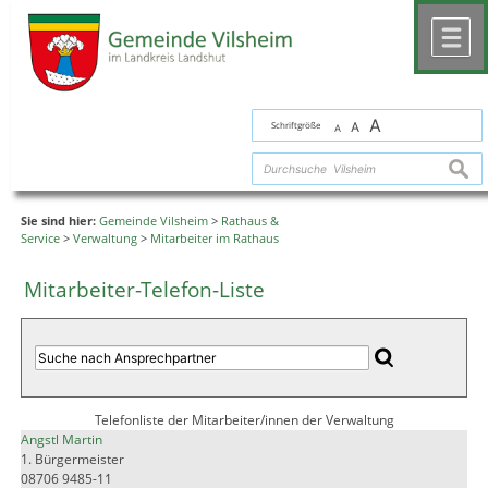
Zum Inhalt
,
zur Navigation
oder
zur Startseite
springen.
chließen
M
A
Schriftgröße
A
A
suche
Sie sind hier:
Gemeinde Vilsheim
>
Rathaus &
Service
>
Verwaltung
>
Mitarbeiter im Rathaus
Mitarbeiter-Telefon-Liste
Telefonliste der Mitarbeiter/innen der Verwaltung
Angstl Martin
1. Bürgermeister
08706 9485-11