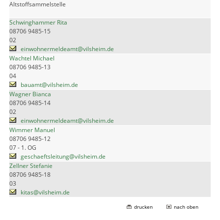
Altstoffsammelstelle
Schwinghammer Rita
08706 9485-15
02
einwohnermeldeamt@vilsheim.de
Wachtel Michael
08706 9485-13
04
bauamt@vilsheim.de
Wagner Bianca
08706 9485-14
02
einwohnermeldeamt@vilsheim.de
Wimmer Manuel
08706 9485-12
07 - 1. OG
geschaeftsleitung@vilsheim.de
Zellner Stefanie
08706 9485-18
03
kitas@vilsheim.de
drucken
nach oben