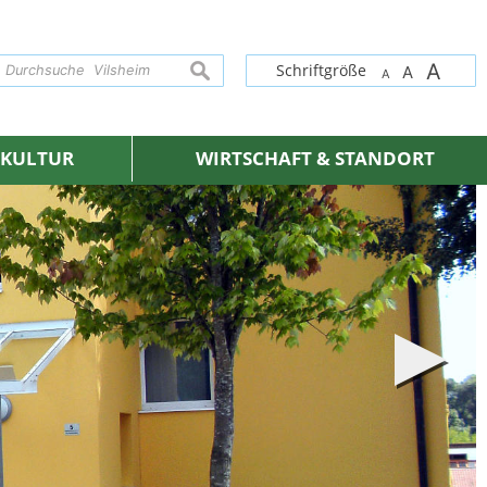
A
suchen
Schriftgröße
A
A
& KULTUR
WIRTSCHAFT & STANDORT