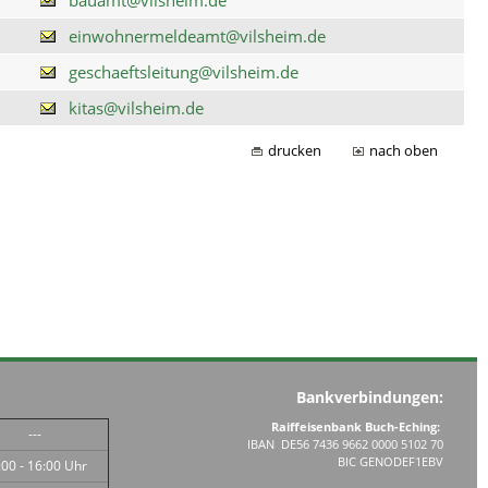
einwohnermeldeamt@vilsheim.de
geschaeftsleitung@vilsheim.de
kitas@vilsheim.de
drucken
nach oben
Bankverbindungen:
Raiffeisenbank Buch-Eching:
---
IBAN DE56 7436 9662 0000 5102 70
BIC GENODEF1EBV
:00 - 16:00 Uhr