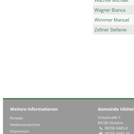
Wagner Bianca
Wimmer Manuel
Zellner Stefanie
Weitere Informationen
Gemeinde Vilshe
Schulstraße 5
Kontakt
84186 Vilsheim
Inhaltsverzeichnis
08706 9485-0
Impressum
08706 9485-20