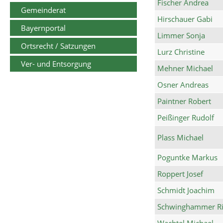
Fischer Andrea
Gemeinderat
Hirschauer Gabi
Bayernportal
Limmer Sonja
Ortsrecht / Satzungen
Lurz Christine
Ver- und Entsorgung
Mehner Michael
Osner Andreas
Paintner Robert
Peißinger Rudolf
Plass Michael
Poguntke Markus
Roppert Josef
Schmidt Joachim
Schwinghammer Ri
Wachtel Michael