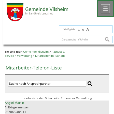
Zum Inhalt
,
zur Navigation
oder
zur Startseite
springen.
chließen
M
A
Schriftgröße
A
A
suche
Sie sind hier:
Gemeinde Vilsheim
>
Rathaus &
Service
>
Verwaltung
>
Mitarbeiter im Rathaus
Mitarbeiter-Telefon-Liste
Telefonliste der Mitarbeiter/innen der Verwaltung
Angstl Martin
1. Bürgermeister
08706 9485-11