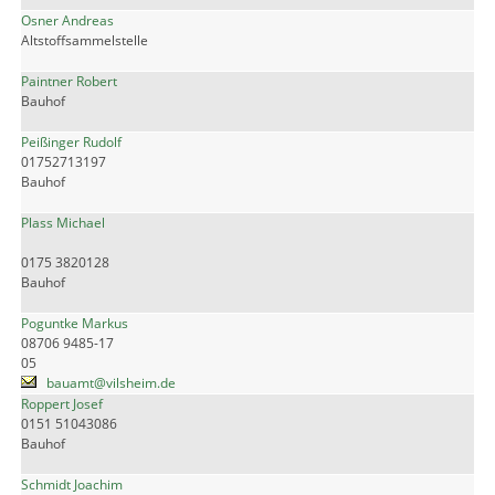
Osner Andreas
Altstoffsammelstelle
Paintner Robert
Bauhof
Peißinger Rudolf
01752713197
Bauhof
Plass Michael
0175 3820128
Bauhof
Poguntke Markus
08706 9485-17
05
bauamt@vilsheim.de
Roppert Josef
0151 51043086
Bauhof
Schmidt Joachim