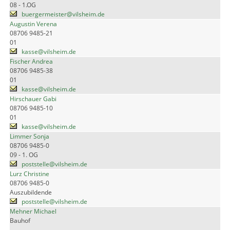
08 - 1.OG
buergermeister@vilsheim.de
Augustin Verena
08706 9485-21
01
kasse@vilsheim.de
Fischer Andrea
08706 9485-38
01
kasse@vilsheim.de
Hirschauer Gabi
08706 9485-10
01
kasse@vilsheim.de
Limmer Sonja
08706 9485-0
09 - 1. OG
poststelle@vilsheim.de
Lurz Christine
08706 9485-0
Auszubildende
poststelle@vilsheim.de
Mehner Michael
Bauhof