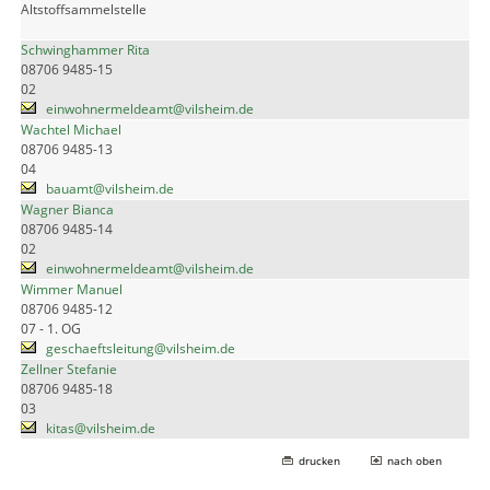
Altstoffsammelstelle
Schwinghammer Rita
08706 9485-15
02
einwohnermeldeamt@vilsheim.de
Wachtel Michael
08706 9485-13
04
bauamt@vilsheim.de
Wagner Bianca
08706 9485-14
02
einwohnermeldeamt@vilsheim.de
Wimmer Manuel
08706 9485-12
07 - 1. OG
geschaeftsleitung@vilsheim.de
Zellner Stefanie
08706 9485-18
03
kitas@vilsheim.de
drucken
nach oben