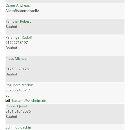
Osner Andreas
Altstoffsammelstelle
Paintner Robert
Bauhof
Peißinger Rudolf
01752713197
Bauhof
Plass Michael
0175 3820128
Bauhof
Poguntke Markus
08706 9485-17
05
bauamt@vilsheim.de
Roppert Josef
0151 51043086
Bauhof
Schmidt Joachim