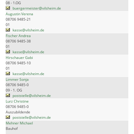
08 - 1.OG
buergermeister@vilsheim.de
Augustin Verena
08706 9485-21
01
kasse@vilsheim.de
Fischer Andrea
08706 9485-38
01
kasse@vilsheim.de
Hirschauer Gabi
08706 9485-10
01
kasse@vilsheim.de
Limmer Sonja
08706 9485-0
09 - 1. OG
poststelle@vilsheim.de
Lurz Christine
08706 9485-0
Auszubildende
poststelle@vilsheim.de
Mehner Michael
Bauhof