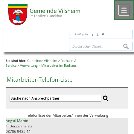
Zum Inhalt
,
zur Navigation
oder
zur Startseite
springen.
chließen
M
A
Schriftgröße
A
A
suche
Sie sind hier:
Gemeinde Vilsheim
>
Rathaus &
Service
>
Verwaltung
>
Mitarbeiter im Rathaus
Mitarbeiter-Telefon-Liste
Telefonliste der Mitarbeiter/innen der Verwaltung
Angstl Martin
1. Bürgermeister
08706 9485-11