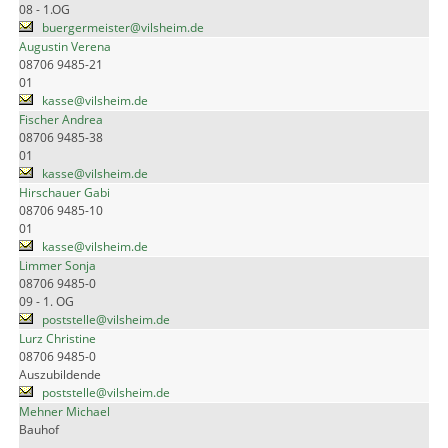
08 - 1.OG
buergermeister@vilsheim.de
Augustin Verena
08706 9485-21
01
kasse@vilsheim.de
Fischer Andrea
08706 9485-38
01
kasse@vilsheim.de
Hirschauer Gabi
08706 9485-10
01
kasse@vilsheim.de
Limmer Sonja
08706 9485-0
09 - 1. OG
poststelle@vilsheim.de
Lurz Christine
08706 9485-0
Auszubildende
poststelle@vilsheim.de
Mehner Michael
Bauhof