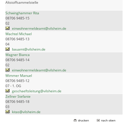
Altstoffsammelstelle
Schwinghammer Rita
08706 9485-15
02
einwohnermeldeamt@vilsheim.de
Wachtel Michael
08706 9485-13
04
bauamt@vilsheim.de
Wagner Bianca
08706 9485-14
02
einwohnermeldeamt@vilsheim.de
Wimmer Manuel
08706 9485-12
07 - 1. OG
geschaeftsleitung@vilsheim.de
Zellner Stefanie
08706 9485-18
03
kitas@vilsheim.de
drucken
nach oben