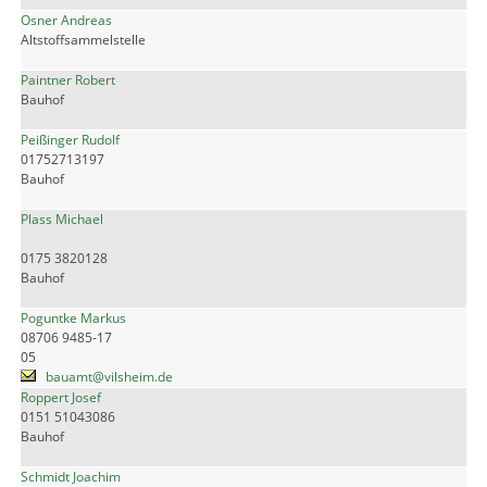
Osner Andreas
Altstoffsammelstelle
Paintner Robert
Bauhof
Peißinger Rudolf
01752713197
Bauhof
Plass Michael
0175 3820128
Bauhof
Poguntke Markus
08706 9485-17
05
bauamt@vilsheim.de
Roppert Josef
0151 51043086
Bauhof
Schmidt Joachim