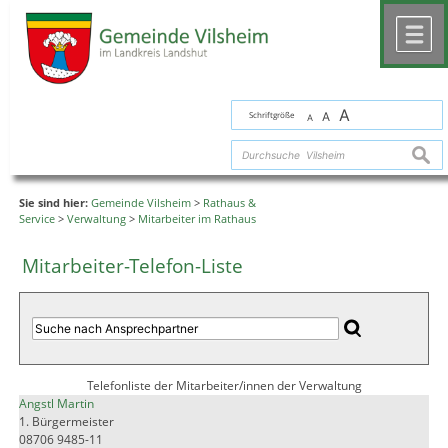
Zum Inhalt
,
zur Navigation
oder
zur Startseite
springen.
chließen
M
A
Schriftgröße
A
A
suche
Sie sind hier:
Gemeinde Vilsheim
>
Rathaus &
Service
>
Verwaltung
>
Mitarbeiter im Rathaus
Mitarbeiter-Telefon-Liste
Telefonliste der Mitarbeiter/innen der Verwaltung
Angstl Martin
1. Bürgermeister
08706 9485-11