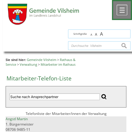
Zum Inhalt
,
zur Navigation
oder
zur Startseite
springen.
chließen
M
A
Schriftgröße
A
A
suche
Sie sind hier:
Gemeinde Vilsheim
>
Rathaus &
Service
>
Verwaltung
>
Mitarbeiter im Rathaus
Mitarbeiter-Telefon-Liste
Telefonliste der Mitarbeiter/innen der Verwaltung
Angstl Martin
1. Bürgermeister
08706 9485-11