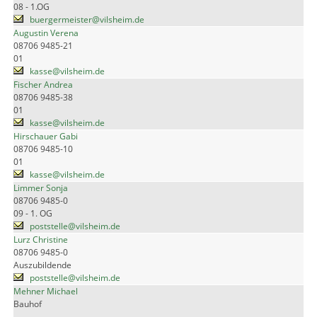
08 - 1.OG
buergermeister@vilsheim.de
Augustin Verena
08706 9485-21
01
kasse@vilsheim.de
Fischer Andrea
08706 9485-38
01
kasse@vilsheim.de
Hirschauer Gabi
08706 9485-10
01
kasse@vilsheim.de
Limmer Sonja
08706 9485-0
09 - 1. OG
poststelle@vilsheim.de
Lurz Christine
08706 9485-0
Auszubildende
poststelle@vilsheim.de
Mehner Michael
Bauhof