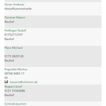
Osner Andreas
Altstoffsammelstelle
Paintner Robert
Bauhof
Peißinger Rudolf
01752713197
Bauhof
Plass Michael
0175 3820128
Bauhof
Poguntke Markus
08706 9485-17
05
bauamt@vilsheim.de
Roppert Josef
0151 51043086
Bauhof
Schmidt Joachim