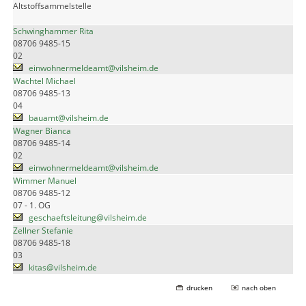
Altstoffsammelstelle
Schwinghammer Rita
08706 9485-15
02
einwohnermeldeamt@vilsheim.de
Wachtel Michael
08706 9485-13
04
bauamt@vilsheim.de
Wagner Bianca
08706 9485-14
02
einwohnermeldeamt@vilsheim.de
Wimmer Manuel
08706 9485-12
07 - 1. OG
geschaeftsleitung@vilsheim.de
Zellner Stefanie
08706 9485-18
03
kitas@vilsheim.de
drucken
nach oben