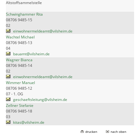
Altstoffsammelstelle
Schwinghammer Rita
08706 9485-15
02
einwohnermeldeamt@vilsheim.de
Wachtel Michael
08706 9485-13
04
bauamt@vilsheim.de
Wagner Bianca
08706 9485-14
02
einwohnermeldeamt@vilsheim.de
Wimmer Manuel
08706 9485-12
07 - 1. OG
geschaeftsleitung@vilsheim.de
Zellner Stefanie
08706 9485-18
03
kitas@vilsheim.de
drucken
nach oben