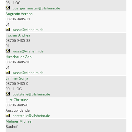
08 - 1.OG
buergermeister@vilsheim.de
Augustin Verena
08706 9485-21
01
kasse@vilsheim.de
Fischer Andrea
08706 9485-38
01
kasse@vilsheim.de
Hirschauer Gabi
08706 9485-10
01
kasse@vilsheim.de
Limmer Sonja
08706 9485-0
09 - 1. OG
poststelle@vilsheim.de
Lurz Christine
08706 9485-0
Auszubildende
poststelle@vilsheim.de
Mehner Michael
Bauhof