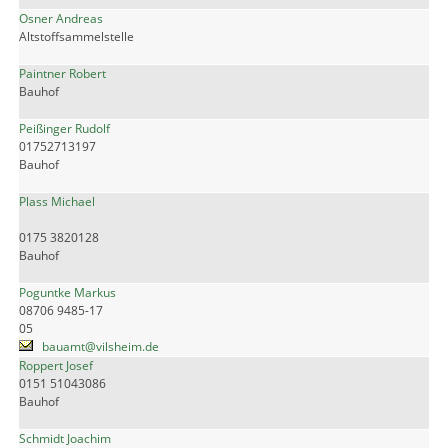
Osner Andreas
Altstoffsammelstelle
Paintner Robert
Bauhof
Peißinger Rudolf
01752713197
Bauhof
Plass Michael
0175 3820128
Bauhof
Poguntke Markus
08706 9485-17
05
bauamt@vilsheim.de
Roppert Josef
0151 51043086
Bauhof
Schmidt Joachim