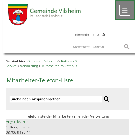
Zum Inhalt
,
zur Navigation
oder
zur Startseite
springen.
chließen
M
A
Schriftgröße
A
A
suche
Sie sind hier:
Gemeinde Vilsheim
>
Rathaus &
Service
>
Verwaltung
>
Mitarbeiter im Rathaus
Mitarbeiter-Telefon-Liste
Telefonliste der Mitarbeiter/innen der Verwaltung
Angstl Martin
1. Bürgermeister
08706 9485-11