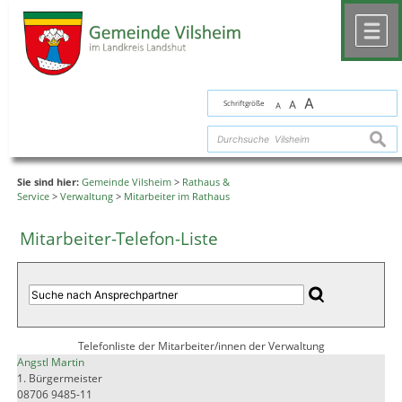
Zum Inhalt
,
zur Navigation
oder
zur Startseite
springen.
chließen
M
A
Schriftgröße
A
A
suche
Sie sind hier:
Gemeinde Vilsheim
>
Rathaus &
Service
>
Verwaltung
>
Mitarbeiter im Rathaus
Mitarbeiter-Telefon-Liste
Telefonliste der Mitarbeiter/innen der Verwaltung
Angstl Martin
1. Bürgermeister
08706 9485-11