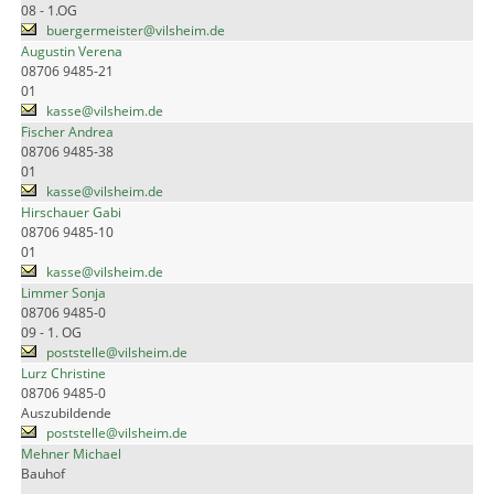
08 - 1.OG
buergermeister@vilsheim.de
Augustin Verena
08706 9485-21
01
kasse@vilsheim.de
Fischer Andrea
08706 9485-38
01
kasse@vilsheim.de
Hirschauer Gabi
08706 9485-10
01
kasse@vilsheim.de
Limmer Sonja
08706 9485-0
09 - 1. OG
poststelle@vilsheim.de
Lurz Christine
08706 9485-0
Auszubildende
poststelle@vilsheim.de
Mehner Michael
Bauhof