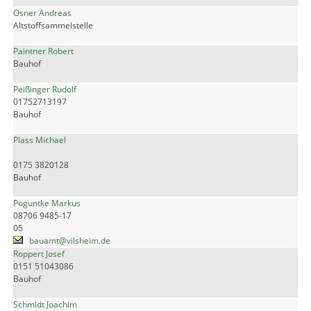
Osner Andreas
Altstoffsammelstelle
Paintner Robert
Bauhof
Peißinger Rudolf
01752713197
Bauhof
Plass Michael
0175 3820128
Bauhof
Poguntke Markus
08706 9485-17
05
bauamt@vilsheim.de
Roppert Josef
0151 51043086
Bauhof
Schmidt Joachim