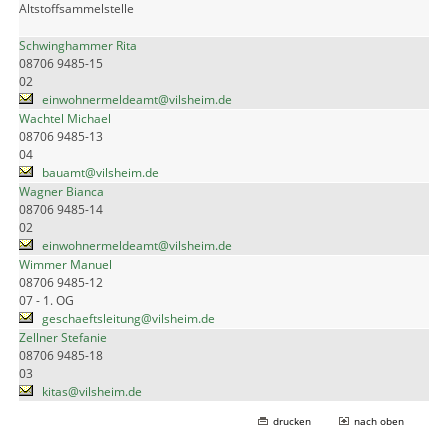
Altstoffsammelstelle
Schwinghammer Rita
08706 9485-15
02
einwohnermeldeamt@vilsheim.de
Wachtel Michael
08706 9485-13
04
bauamt@vilsheim.de
Wagner Bianca
08706 9485-14
02
einwohnermeldeamt@vilsheim.de
Wimmer Manuel
08706 9485-12
07 - 1. OG
geschaeftsleitung@vilsheim.de
Zellner Stefanie
08706 9485-18
03
kitas@vilsheim.de
drucken
nach oben