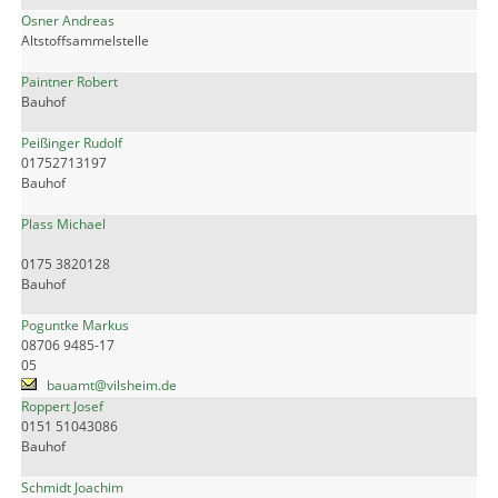
Osner Andreas
Altstoffsammelstelle
Paintner Robert
Bauhof
Peißinger Rudolf
01752713197
Bauhof
Plass Michael
0175 3820128
Bauhof
Poguntke Markus
08706 9485-17
05
bauamt@vilsheim.de
Roppert Josef
0151 51043086
Bauhof
Schmidt Joachim