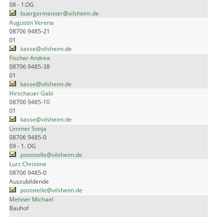
08 - 1.OG
buergermeister@vilsheim.de
Augustin Verena
08706 9485-21
01
kasse@vilsheim.de
Fischer Andrea
08706 9485-38
01
kasse@vilsheim.de
Hirschauer Gabi
08706 9485-10
01
kasse@vilsheim.de
Limmer Sonja
08706 9485-0
09 - 1. OG
poststelle@vilsheim.de
Lurz Christine
08706 9485-0
Auszubildende
poststelle@vilsheim.de
Mehner Michael
Bauhof