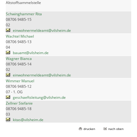
Altstoffsammelstelle
Schwinghammer Rita
08706 9485-15
02
einwohnermeldeamt@vilsheim.de
Wachtel Michael
08706 9485-13
04
bauamt@vilsheim.de
Wagner Bianca
08706 9485-14
02
einwohnermeldeamt@vilsheim.de
Wimmer Manuel
08706 9485-12
07 - 1. OG
geschaeftsleitung@vilsheim.de
Zellner Stefanie
08706 9485-18
03
kitas@vilsheim.de
drucken
nach oben