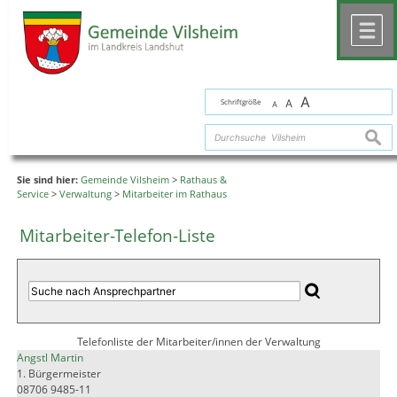
Zum Inhalt
,
zur Navigation
oder
zur Startseite
springen.
chließen
M
A
Schriftgröße
A
A
suche
Sie sind hier:
Gemeinde Vilsheim
>
Rathaus &
Service
>
Verwaltung
>
Mitarbeiter im Rathaus
Mitarbeiter-Telefon-Liste
Telefonliste der Mitarbeiter/innen der Verwaltung
Angstl Martin
1. Bürgermeister
08706 9485-11