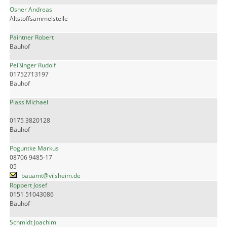
Osner Andreas
Altstoffsammelstelle
Paintner Robert
Bauhof
Peißinger Rudolf
01752713197
Bauhof
Plass Michael
0175 3820128
Bauhof
Poguntke Markus
08706 9485-17
05
bauamt@vilsheim.de
Roppert Josef
0151 51043086
Bauhof
Schmidt Joachim