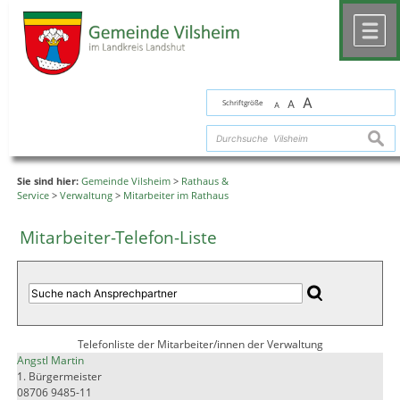
Zum Inhalt
,
zur Navigation
oder
zur Startseite
springen.
chließen
M
A
Schriftgröße
A
A
suche
Sie sind hier:
Gemeinde Vilsheim
>
Rathaus &
Service
>
Verwaltung
>
Mitarbeiter im Rathaus
Mitarbeiter-Telefon-Liste
Telefonliste der Mitarbeiter/innen der Verwaltung
Angstl Martin
1. Bürgermeister
08706 9485-11