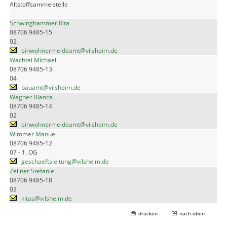
Altstoffsammelstelle
Schwinghammer Rita
08706 9485-15
02
einwohnermeldeamt@vilsheim.de
Wachtel Michael
08706 9485-13
04
bauamt@vilsheim.de
Wagner Bianca
08706 9485-14
02
einwohnermeldeamt@vilsheim.de
Wimmer Manuel
08706 9485-12
07 - 1. OG
geschaeftsleitung@vilsheim.de
Zellner Stefanie
08706 9485-18
03
kitas@vilsheim.de
drucken
nach oben