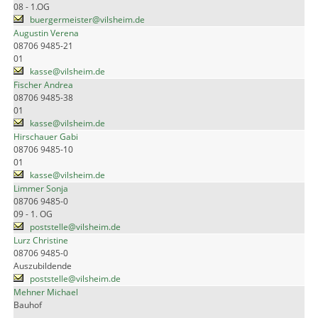
08 - 1.OG
buergermeister@vilsheim.de
Augustin Verena
08706 9485-21
01
kasse@vilsheim.de
Fischer Andrea
08706 9485-38
01
kasse@vilsheim.de
Hirschauer Gabi
08706 9485-10
01
kasse@vilsheim.de
Limmer Sonja
08706 9485-0
09 - 1. OG
poststelle@vilsheim.de
Lurz Christine
08706 9485-0
Auszubildende
poststelle@vilsheim.de
Mehner Michael
Bauhof