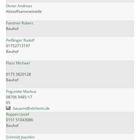
Osner Andreas
Altstoffsammelstelle
Paintner Robert
Bauhof
Peißinger Rudolf
01752713197
Bauhof
Plass Michael
0175 3820128
Bauhof
Poguntke Markus
08706 9485-17
05
bauamt@vilsheim.de
Roppert Josef
0151 51043086
Bauhof
Schmidt Joachim