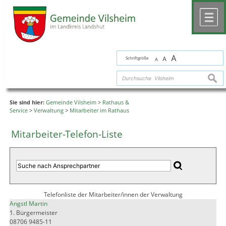
Zum Inhalt
,
zur Navigation
oder
zur Startseite
springen.
chließen
M
A
Schriftgröße
A
A
suche
Sie sind hier:
Gemeinde Vilsheim
>
Rathaus &
Service
>
Verwaltung
>
Mitarbeiter im Rathaus
Mitarbeiter-Telefon-Liste
Telefonliste der Mitarbeiter/innen der Verwaltung
Angstl Martin
1. Bürgermeister
08706 9485-11