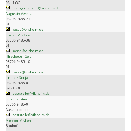
08 - 1.OG
buergermeister@vilsheim.de
Augustin Verena
08706 9485-21
01
kasse@vilsheim.de
Fischer Andrea
08706 9485-38
01
kasse@vilsheim.de
Hirschauer Gabi
08706 9485-10
01
kasse@vilsheim.de
Limmer Sonja
08706 9485-0
09 - 1. OG
poststelle@vilsheim.de
Lurz Christine
08706 9485-0
Auszubildende
poststelle@vilsheim.de
Mehner Michael
Bauhof