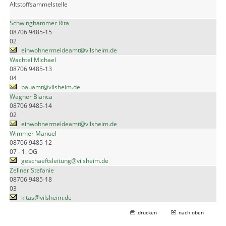
Altstoffsammelstelle
Schwinghammer Rita
08706 9485-15
02
einwohnermeldeamt@vilsheim.de
Wachtel Michael
08706 9485-13
04
bauamt@vilsheim.de
Wagner Bianca
08706 9485-14
02
einwohnermeldeamt@vilsheim.de
Wimmer Manuel
08706 9485-12
07 - 1. OG
geschaeftsleitung@vilsheim.de
Zellner Stefanie
08706 9485-18
03
kitas@vilsheim.de
drucken
nach oben