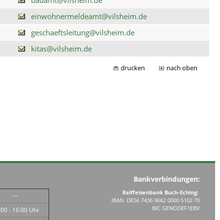
einwohnermeldeamt@vilsheim.de
geschaeftsleitung@vilsheim.de
kitas@vilsheim.de
drucken
nach oben
Bankverbindungen:
Raiffeisenbank Buch-Eching:
---
IBAN DE56 7436 9662 0000 5102 70
BIC GENODEF1EBV
:00 - 16:00 Uhr