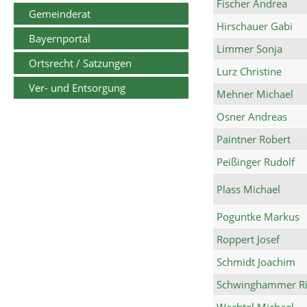
Fischer Andrea
Gemeinderat
Hirschauer Gabi
Bayernportal
Limmer Sonja
Ortsrecht / Satzungen
Lurz Christine
Ver- und Entsorgung
Mehner Michael
Osner Andreas
Paintner Robert
Peißinger Rudolf
Plass Michael
Poguntke Markus
Roppert Josef
Schmidt Joachim
Schwinghammer Ri
Wachtel Michael