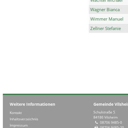
Wagner Bianca
Wimmer Manuel
Zellner Stefanie
Weitere Informationen
Gemeinde Vilshe
Schulstraße 5
Kontakt
84186 Vilsheim
Inhaltsverzeichnis
08706 9485-0
Impressum
08706 9485-20