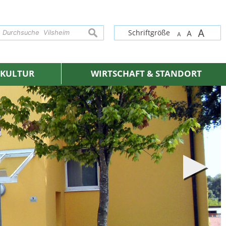
A
suchen
Schriftgröße
A
A
& KULTUR
WIRTSCHAFT & STANDORT