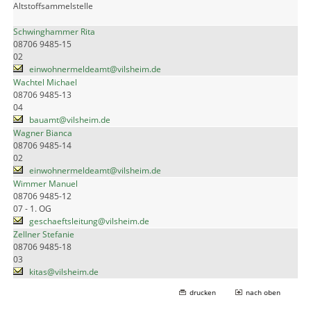
Altstoffsammelstelle
Schwinghammer Rita
08706 9485-15
02
einwohnermeldeamt@vilsheim.de
Wachtel Michael
08706 9485-13
04
bauamt@vilsheim.de
Wagner Bianca
08706 9485-14
02
einwohnermeldeamt@vilsheim.de
Wimmer Manuel
08706 9485-12
07 - 1. OG
geschaeftsleitung@vilsheim.de
Zellner Stefanie
08706 9485-18
03
kitas@vilsheim.de
drucken
nach oben