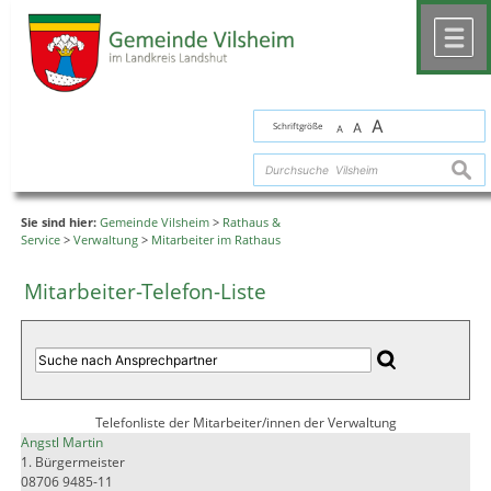
Zum Inhalt
,
zur Navigation
oder
zur Startseite
springen.
chließen
M
A
Schriftgröße
A
A
suche
Sie sind hier:
Gemeinde Vilsheim
>
Rathaus &
Service
>
Verwaltung
>
Mitarbeiter im Rathaus
Mitarbeiter-Telefon-Liste
Telefonliste der Mitarbeiter/innen der Verwaltung
Angstl Martin
1. Bürgermeister
08706 9485-11