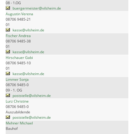
08 - 1.OG
buergermeister@vilsheim.de
Augustin Verena
08706 9485-21
01
kasse@vilsheim.de
Fischer Andrea
08706 9485-38
01
kasse@vilsheim.de
Hirschauer Gabi
08706 9485-10
01
kasse@vilsheim.de
Limmer Sonja
08706 9485-0
09 - 1. OG
poststelle@vilsheim.de
Lurz Christine
08706 9485-0
Auszubildende
poststelle@vilsheim.de
Mehner Michael
Bauhof