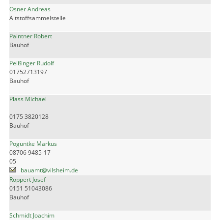
Osner Andreas
Altstoffsammelstelle
Paintner Robert
Bauhof
Peißinger Rudolf
01752713197
Bauhof
Plass Michael
0175 3820128
Bauhof
Poguntke Markus
08706 9485-17
05
bauamt@vilsheim.de
Roppert Josef
0151 51043086
Bauhof
Schmidt Joachim