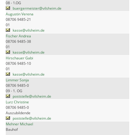
08 - 1.OG
buergermeister@vilsheim.de
Augustin Verena
08706 9485-21
01
kasse@vilsheim.de
Fischer Andrea
08706 9485-38
01
kasse@vilsheim.de
Hirschauer Gabi
08706 9485-10
01
kasse@vilsheim.de
Limmer Sonja
08706 9485-0
09 - 1. OG
poststelle@vilsheim.de
Lurz Christine
08706 9485-0
Auszubildende
poststelle@vilsheim.de
Mehner Michael
Bauhof