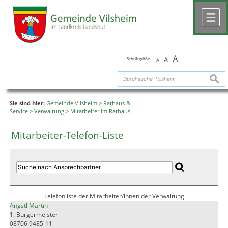
Zum Inhalt
,
zur Navigation
oder
zur Startseite
springen.
chließen
M
A
Schriftgröße
A
A
suche
Sie sind hier:
Gemeinde Vilsheim
>
Rathaus &
Service
>
Verwaltung
>
Mitarbeiter im Rathaus
Mitarbeiter-Telefon-Liste
Telefonliste der Mitarbeiter/innen der Verwaltung
Angstl Martin
1. Bürgermeister
08706 9485-11