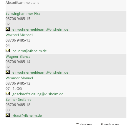
Altstoffsammelstelle
Schwinghammer Rita
08706 9485-15
02
einwohnermeldeamt@vilsheim.de
Wachtel Michael
08706 9485-13
04
bauamt@vilsheim.de
Wagner Bianca
08706 9485-14
02
einwohnermeldeamt@vilsheim.de
Wimmer Manuel
08706 9485-12
07 - 1. OG
geschaeftsleitung@vilsheim.de
Zellner Stefanie
08706 9485-18
03
kitas@vilsheim.de
drucken
nach oben