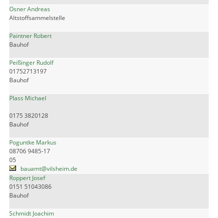
Osner Andreas
Altstoffsammelstelle
Paintner Robert
Bauhof
Peißinger Rudolf
01752713197
Bauhof
Plass Michael
0175 3820128
Bauhof
Poguntke Markus
08706 9485-17
05
bauamt@vilsheim.de
Roppert Josef
0151 51043086
Bauhof
Schmidt Joachim