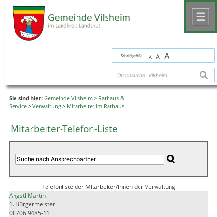
Zum Inhalt
,
zur Navigation
oder
zur Startseite
springen.
chließen
M
A
Schriftgröße
A
A
suche
Sie sind hier:
Gemeinde Vilsheim
>
Rathaus &
Service
>
Verwaltung
>
Mitarbeiter im Rathaus
Mitarbeiter-Telefon-Liste
Telefonliste der Mitarbeiter/innen der Verwaltung
Angstl Martin
1. Bürgermeister
08706 9485-11