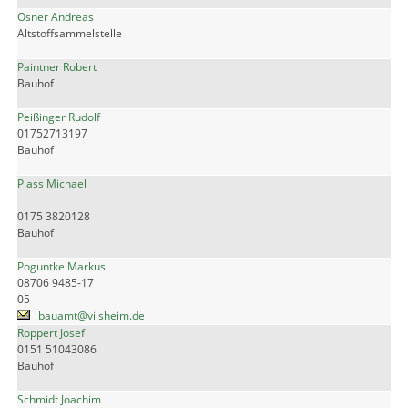
Osner Andreas
Altstoffsammelstelle
Paintner Robert
Bauhof
Peißinger Rudolf
01752713197
Bauhof
Plass Michael
0175 3820128
Bauhof
Poguntke Markus
08706 9485-17
05
bauamt@vilsheim.de
Roppert Josef
0151 51043086
Bauhof
Schmidt Joachim