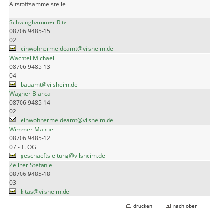
Altstoffsammelstelle
Schwinghammer Rita
08706 9485-15
02
einwohnermeldeamt@vilsheim.de
Wachtel Michael
08706 9485-13
04
bauamt@vilsheim.de
Wagner Bianca
08706 9485-14
02
einwohnermeldeamt@vilsheim.de
Wimmer Manuel
08706 9485-12
07 - 1. OG
geschaeftsleitung@vilsheim.de
Zellner Stefanie
08706 9485-18
03
kitas@vilsheim.de
drucken
nach oben