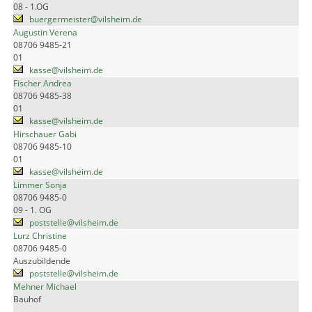
08 - 1.OG
buergermeister@vilsheim.de
Augustin Verena
08706 9485-21
01
kasse@vilsheim.de
Fischer Andrea
08706 9485-38
01
kasse@vilsheim.de
Hirschauer Gabi
08706 9485-10
01
kasse@vilsheim.de
Limmer Sonja
08706 9485-0
09 - 1. OG
poststelle@vilsheim.de
Lurz Christine
08706 9485-0
Auszubildende
poststelle@vilsheim.de
Mehner Michael
Bauhof