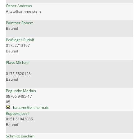
Osner Andreas
Altstoffsammelstelle
Paintner Robert
Bauhof
Peißinger Rudolf
01752713197
Bauhof
Plass Michael
0175 3820128
Bauhof
Poguntke Markus
08706 9485-17
05
bauamt@vilsheim.de
Roppert Josef
0151 51043086
Bauhof
Schmidt Joachim