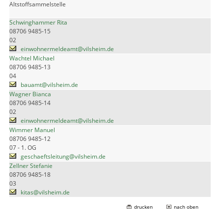
Altstoffsammelstelle
Schwinghammer Rita
08706 9485-15
02
einwohnermeldeamt@vilsheim.de
Wachtel Michael
08706 9485-13
04
bauamt@vilsheim.de
Wagner Bianca
08706 9485-14
02
einwohnermeldeamt@vilsheim.de
Wimmer Manuel
08706 9485-12
07 - 1. OG
geschaeftsleitung@vilsheim.de
Zellner Stefanie
08706 9485-18
03
kitas@vilsheim.de
drucken
nach oben