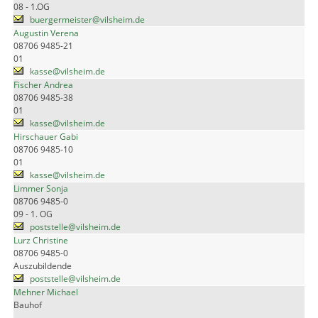
08 - 1.OG
buergermeister@vilsheim.de
Augustin Verena
08706 9485-21
01
kasse@vilsheim.de
Fischer Andrea
08706 9485-38
01
kasse@vilsheim.de
Hirschauer Gabi
08706 9485-10
01
kasse@vilsheim.de
Limmer Sonja
08706 9485-0
09 - 1. OG
poststelle@vilsheim.de
Lurz Christine
08706 9485-0
Auszubildende
poststelle@vilsheim.de
Mehner Michael
Bauhof