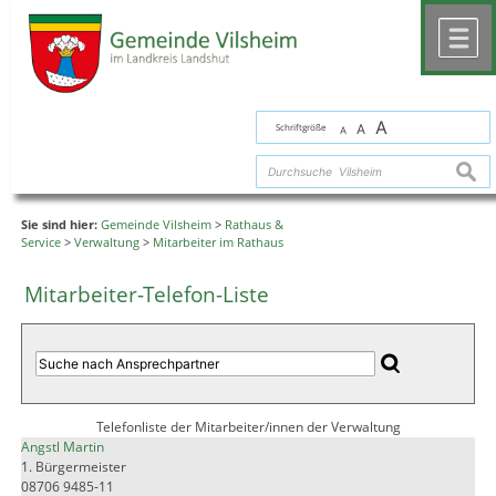
Zum Inhalt
,
zur Navigation
oder
zur Startseite
springen.
chließen
M
A
Schriftgröße
A
A
suche
Sie sind hier:
Gemeinde Vilsheim
>
Rathaus &
Service
>
Verwaltung
>
Mitarbeiter im Rathaus
Mitarbeiter-Telefon-Liste
Telefonliste der Mitarbeiter/innen der Verwaltung
Angstl Martin
1. Bürgermeister
08706 9485-11