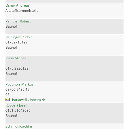
Osner Andreas
Altstoffsammelstelle
Paintner Robert
Bauhof
Peißinger Rudolf
01752713197
Bauhof
Plass Michael
0175 3820128
Bauhof
Poguntke Markus
08706 9485-17
05
bauamt@vilsheim.de
Roppert Josef
0151 51043086
Bauhof
Schmidt Joachim