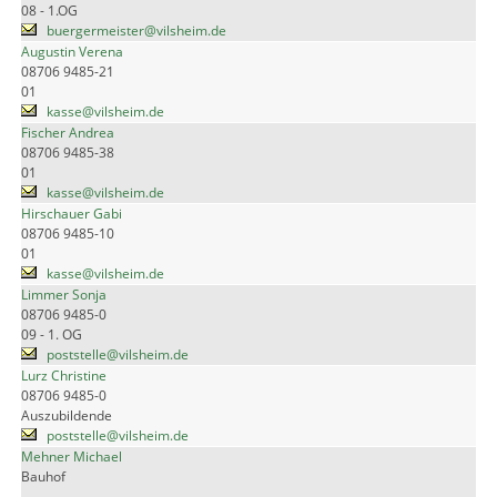
08 - 1.OG
buergermeister@vilsheim.de
Augustin Verena
08706 9485-21
01
kasse@vilsheim.de
Fischer Andrea
08706 9485-38
01
kasse@vilsheim.de
Hirschauer Gabi
08706 9485-10
01
kasse@vilsheim.de
Limmer Sonja
08706 9485-0
09 - 1. OG
poststelle@vilsheim.de
Lurz Christine
08706 9485-0
Auszubildende
poststelle@vilsheim.de
Mehner Michael
Bauhof