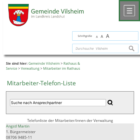
Zum Inhalt
,
zur Navigation
oder
zur Startseite
springen.
chließen
M
A
Schriftgröße
A
A
suche
Sie sind hier:
Gemeinde Vilsheim
>
Rathaus &
Service
>
Verwaltung
>
Mitarbeiter im Rathaus
Mitarbeiter-Telefon-Liste
Telefonliste der Mitarbeiter/innen der Verwaltung
Angstl Martin
1. Bürgermeister
08706 9485-11