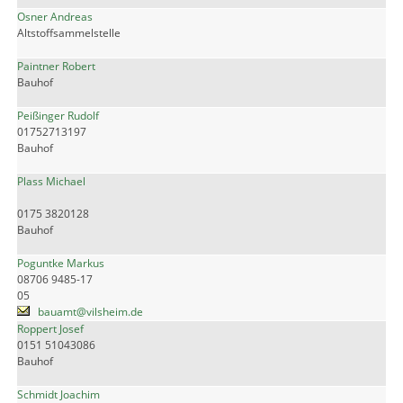
Osner Andreas
Altstoffsammelstelle
Paintner Robert
Bauhof
Peißinger Rudolf
01752713197
Bauhof
Plass Michael
0175 3820128
Bauhof
Poguntke Markus
08706 9485-17
05
bauamt@vilsheim.de
Roppert Josef
0151 51043086
Bauhof
Schmidt Joachim