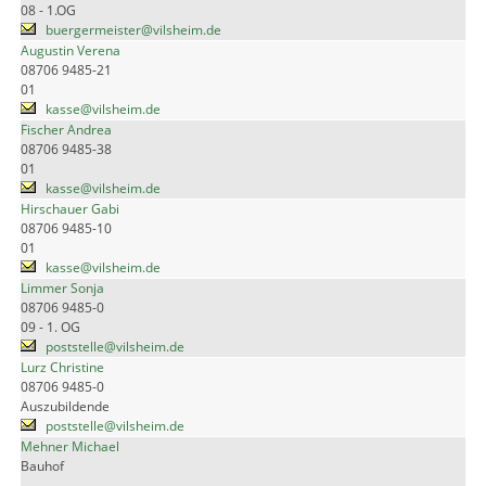
08 - 1.OG
buergermeister@vilsheim.de
Augustin Verena
08706 9485-21
01
kasse@vilsheim.de
Fischer Andrea
08706 9485-38
01
kasse@vilsheim.de
Hirschauer Gabi
08706 9485-10
01
kasse@vilsheim.de
Limmer Sonja
08706 9485-0
09 - 1. OG
poststelle@vilsheim.de
Lurz Christine
08706 9485-0
Auszubildende
poststelle@vilsheim.de
Mehner Michael
Bauhof