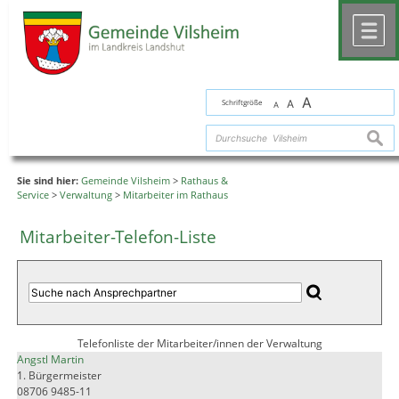
Zum Inhalt
,
zur Navigation
oder
zur Startseite
springen.
chließen
M
A
Schriftgröße
A
A
suche
Sie sind hier:
Gemeinde Vilsheim
>
Rathaus &
Service
>
Verwaltung
>
Mitarbeiter im Rathaus
Mitarbeiter-Telefon-Liste
Telefonliste der Mitarbeiter/innen der Verwaltung
Angstl Martin
1. Bürgermeister
08706 9485-11