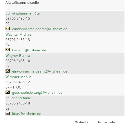
Altstoffsammelstelle
Schwinghammer Rita
08706 9485-15
02
einwohnermeldeamt@vilsheim.de
Wachtel Michael
08706 9485-13
04
bauamt@vilsheim.de
Wagner Bianca
08706 9485-14
02
einwohnermeldeamt@vilsheim.de
Wimmer Manuel
08706 9485-12
07 - 1. OG
geschaeftsleitung@vilsheim.de
Zellner Stefanie
08706 9485-18
03
kitas@vilsheim.de
drucken
nach oben