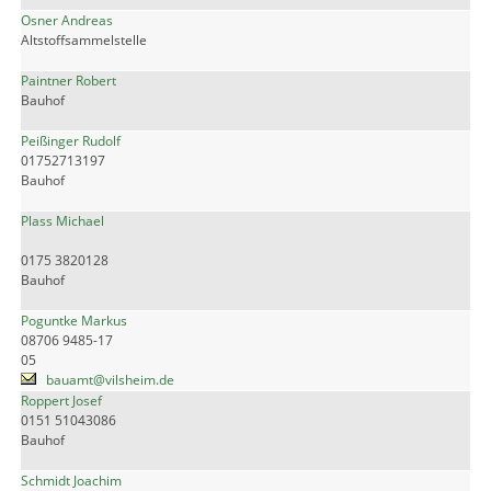
Osner Andreas
Altstoffsammelstelle
Paintner Robert
Bauhof
Peißinger Rudolf
01752713197
Bauhof
Plass Michael
0175 3820128
Bauhof
Poguntke Markus
08706 9485-17
05
bauamt@vilsheim.de
Roppert Josef
0151 51043086
Bauhof
Schmidt Joachim