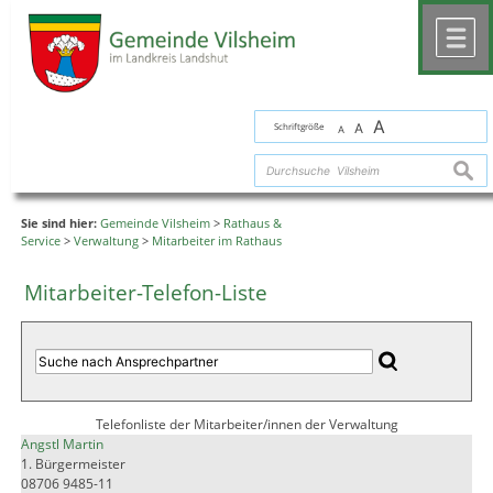
Zum Inhalt
,
zur Navigation
oder
zur Startseite
springen.
chließen
M
A
Schriftgröße
A
A
suche
Sie sind hier:
Gemeinde Vilsheim
>
Rathaus &
Service
>
Verwaltung
>
Mitarbeiter im Rathaus
Mitarbeiter-Telefon-Liste
Telefonliste der Mitarbeiter/innen der Verwaltung
Angstl Martin
1. Bürgermeister
08706 9485-11