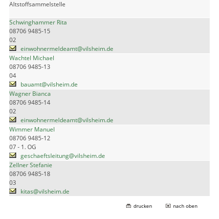
Altstoffsammelstelle
Schwinghammer Rita
08706 9485-15
02
einwohnermeldeamt@vilsheim.de
Wachtel Michael
08706 9485-13
04
bauamt@vilsheim.de
Wagner Bianca
08706 9485-14
02
einwohnermeldeamt@vilsheim.de
Wimmer Manuel
08706 9485-12
07 - 1. OG
geschaeftsleitung@vilsheim.de
Zellner Stefanie
08706 9485-18
03
kitas@vilsheim.de
drucken
nach oben