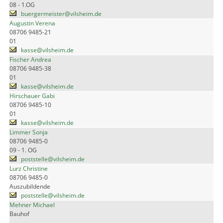
08 - 1.OG
buergermeister@vilsheim.de
Augustin Verena
08706 9485-21
01
kasse@vilsheim.de
Fischer Andrea
08706 9485-38
01
kasse@vilsheim.de
Hirschauer Gabi
08706 9485-10
01
kasse@vilsheim.de
Limmer Sonja
08706 9485-0
09 - 1. OG
poststelle@vilsheim.de
Lurz Christine
08706 9485-0
Auszubildende
poststelle@vilsheim.de
Mehner Michael
Bauhof